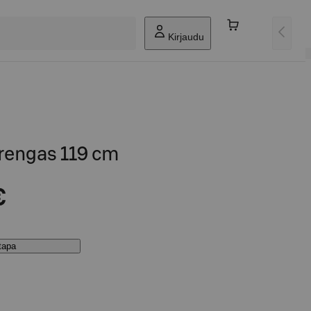
Kirjaudu
rengas 119 cm
€
stapa