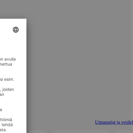
Uimapatjat ja vesilel