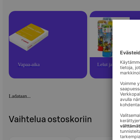
Vapaa-aika
Lelut ja pelit
Ladataan...
Vaihtelua ostoskoriin
Ohita listaus