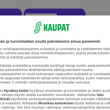
Uimapatjat ja vesilelut