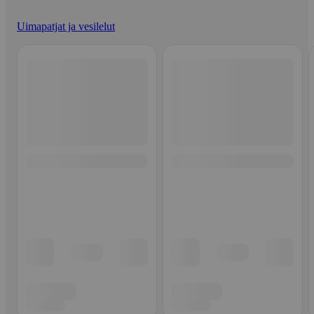
Uimapatjat ja vesilelut
Ohita listaus