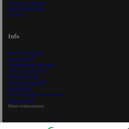
Näin tilaat ja muokkaat
Kaikki ohjeet ja vinkit
In English
Info
S-Business yrityksille
Oiva-raportit
Osuuskauppojen yhteystiedot
Tilaus- ja toimitusehdot
Tietosuojakäytäntö
Palvelun käyttöehdot
Saavutettavuus
Mobiilisovelluksen saavutettavuus
Mainostajalle
Muuta evästeasetuksia
S-ryhmän palvelut