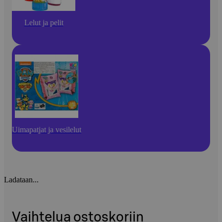
Lelut ja pelit
Uimapatjat ja vesilelut
Ladataan...
Vaihtelua ostoskoriin