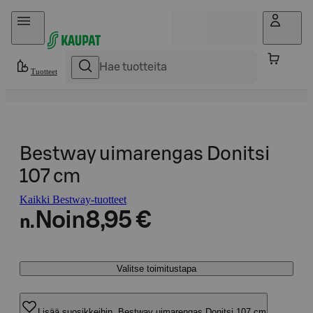
Hyppää sisältöön
Tuotteet
Bestway uimarengas Donitsi
107 cm
Kaikki Bestway-tuotteet
Noin
8,95 €
n.
Valitse toimitustapa
Lisää suosikkeihin, Bestway uimarengas Donitsi 107 cm