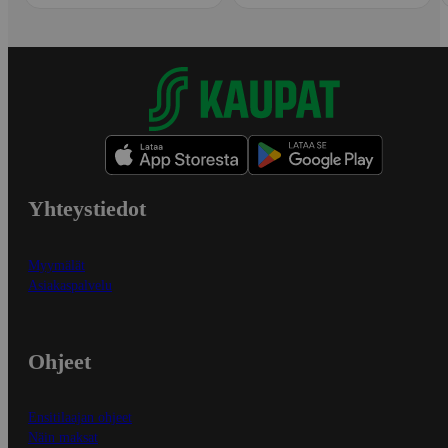
Yhteystiedot
Myymälät
Asiakaspalvelu
Ohjeet
Ensitilaajan ohjeet
Näin maksat