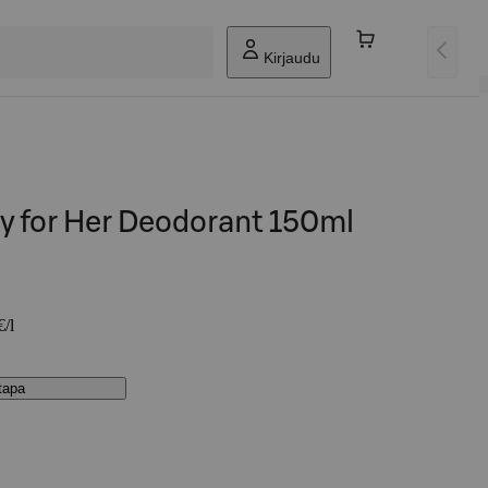
Kirjaudu
y for Her Deodorant 150ml
€/l
stapa