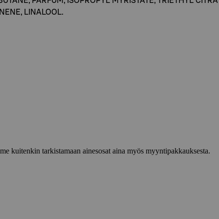
UTANE, PARFUM, ISOPROPYL MYRISTATE, TRIETHYL CITRAT
NENE, LINALOOL.
lemme kuitenkin tarkistamaan ainesosat aina myös myyntipakkauksesta.