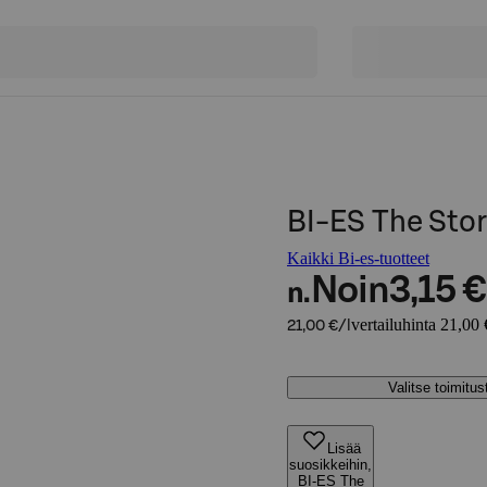
BI-ES The Stor
Kaikki Bi-es-tuotteet
Noin
3,15 €
n.
vertailuhinta 21,00 
21,00 €/l
Valitse toimitu
Lisää
suosikkeihin,
BI-ES The