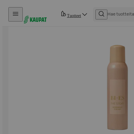
Hyppää sisältöön
Tuotteet