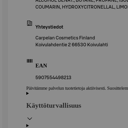
ALCOHOL DENAT., BUTANE, PROPANE, ISOB
COUMARIN, HYDROXYCITRONELLAL, LIMO
Yhteystiedot
Carpelan Cosmetics Finland
Koivulahdentie 2 66530 Koivulahti
EAN
5907554498213
Päivitämme palvelun tuotetietoja aktiivisesti. Suositte
Käyttöturvallisuus