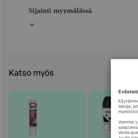
Sijainti myymälässä
Katso myös