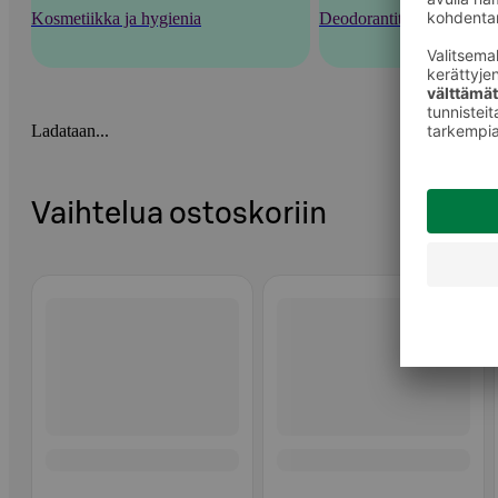
Kosmetiikka ja hygienia
Deodorantit ja tuoksut
Ladataan...
Vaihtelua ostoskoriin
Ohita listaus