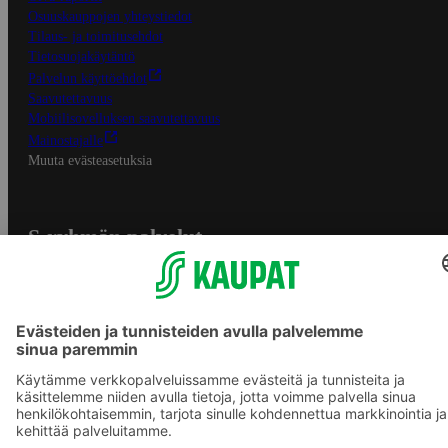
Osuuskauppojen yhteystiedot
Tilaus- ja toimitusehdot
Tietosuojakäytäntö
Palvelun käyttöehdot
Saavutettavuus
Mobiilisovelluksen saavutettavuus
Mainostajalle
Muuta evästeasetuksia
S-ryhmän palvelut
S-ryhmä
Asiakasomistajuus
Yhteishyvä Ruoka -sovellus
S-ostoslista -sovellus
Prisma.fi
Sokos.fi
S-Pankki