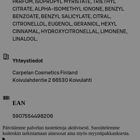
PARFUM, ISOPROPYL MYRISTATE, TRIETHYL
CITRATE, ALPHA-ISOMETHYL IONONE, BENZYL
BENZOATE, BENZYL SALICYLATE, CITRAL,
CITRONELLOL, EUGENOL, GERANIOL, HEXYL
CINNAMAL, HYDROXYCITRONELLAL, LIMONENE,
LINALOOL.
Yhteystiedot
Carpelan Cosmetics Finland
Koivulahdentie 2 66530 Koivulahti
EAN
5907554498206
Päivitämme palvelun tuotetietoja aktiivisesti. Suosittelemme
kuitenkin tarkistamaan ainesosat aina myös myyntipakkauksesta.