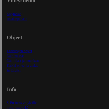
Yhteystiedot
Myymälät
Asiakaspalvelu
Ohjeet
Ensitilaajan ohjeet
Näin maksat
Näin tilaat ja muokkaat
Kaikki ohjeet ja vinkit
In English
Info
S-Business yrityksille
Oiva-raportit