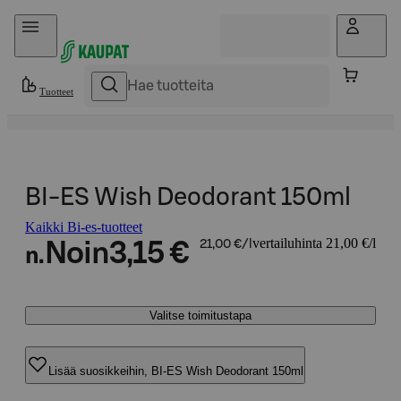
Hyppää sisältöön
Tuotteet
BI-ES Wish Deodorant 150ml
Kaikki Bi-es-tuotteet
vertailuhinta 21,00 €/l
Noin
3,15 €
21,00 €/l
n.
Valitse toimitustapa
Lisää suosikkeihin, BI-ES Wish Deodorant 150ml