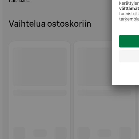
Ladataan...
Vaihtelua ostoskoriin
Ohita listaus