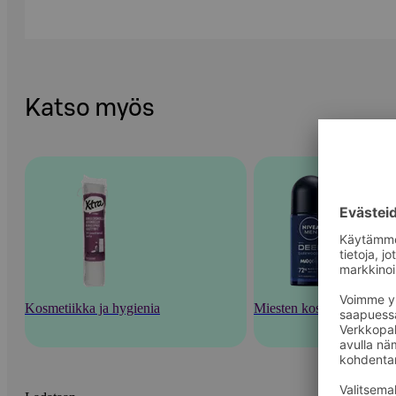
Katso myös
Kosmetiikka ja hygienia
Miesten kosmetiikka