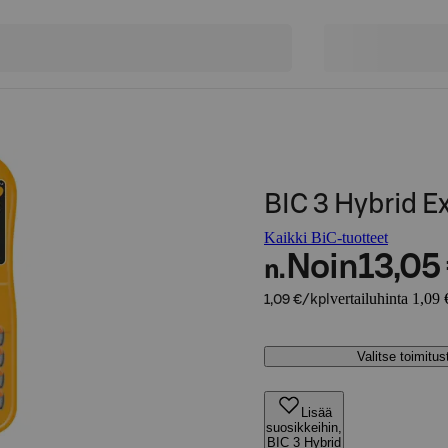
BIC 3 Hybrid Ex
Kaikki BiC-tuotteet
Noin
13,05
n.
vertailuhinta 1,09 
1,09 €/kpl
Valitse toimitu
Lisää
suosikkeihin,
BIC 3 Hybrid