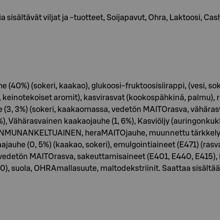
 sisältävät viljat ja -tuotteet, Soijapavut, Ohra, Laktoosi,
uhe (40%) (sokeri, kaakao), glukoosi-fruktoosisiirappi, (vesi, so
, keinotekoiset aromit), kasvirasvat (kookospähkinä, palmu), 
, 3%) (sokeri, kaakaomassa, vedetön MAITOrasva, vähära
Vähärasvainen kaakaojauhe (1, 6%), Kasviöljy (auringonkukka),
NANMUNANKELTUAINEN, heraMAITOjauhe, muunnettu tärkkelys,
aajauhe (0, 5%) (kaakao, sokeri), emulgointiaineet (E471) (rasv
 vedetön MAITOrasva, sakeuttamisaineet (E401, E440, E415), 
0), suola, OHRAmallasuute, maltodekstriinit. Saattaa sisält