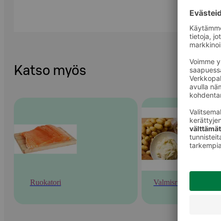
Katso myös
Ruokatori
Valmisruoka