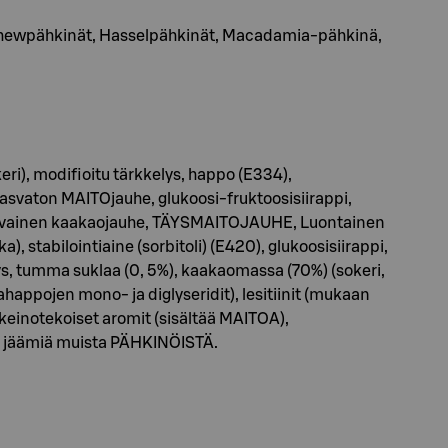
 Cashewpähkinät, Hasselpähkinät, Macadamia-pähkinä,
keri), modifioitu tärkkelys, happo (E334),
rasvaton MAITOjauhe, glukoosi-fruktoosisiirappi,
svainen kaakaojauhe, TÄYSMAITOJAUHE, Luontainen
 stabilointiaine (sorbitoli) (E420), glukoosisiirappi,
 tumma suklaa (0, 5%), kaakaomassa (70%) (sokeri,
ahappojen mono- ja diglyseridit), lesitiinit (mukaan
keinotekoiset aromit (sisältää MAITOA),
ää jäämiä muista PÄHKINÖISTÄ.