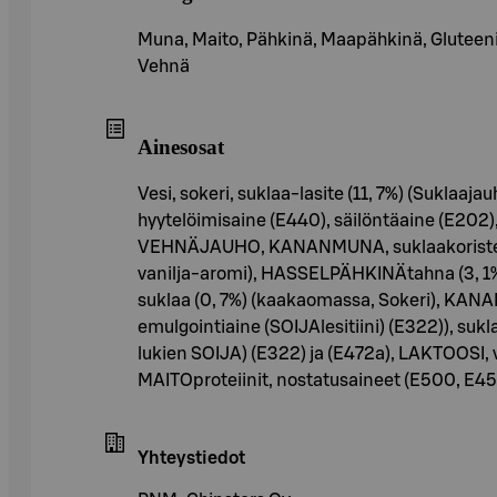
Muna, Maito, Pähkinä, Maapähkinä, Gluteenia
Vehnä
Ainesosat
Vesi, sokeri, suklaa-lasite (11, 7%) (Suklaaja
hyytelöimisaine (E440), säilöntäaine (E202)
VEHNÄJAUHO, KANANMUNA, suklaakoriste (3
vanilja-aromi), HASSELPÄHKINÄtahna (3, 1%), 
suklaa (0, 7%) (kaakaomassa, Sokeri), KA
emulgointiaine (SOIJAlesitiini) (E322)), sukl
lukien SOIJA) (E322) ja (E472a), LAKTOOSI,
MAITOproteiinit, nostatusaineet (E500, E45
Yhteystiedot