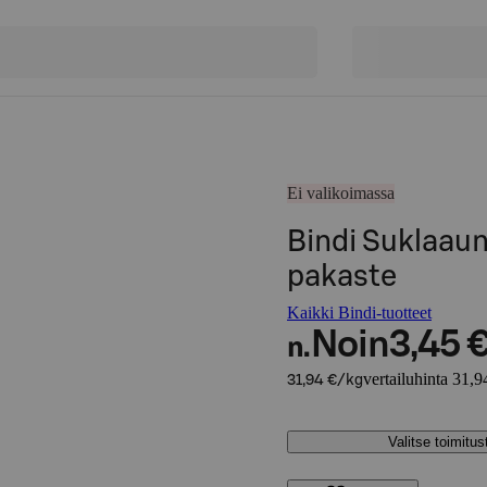
Ei valikoimassa
Bindi Suklaau
pakaste
Kaikki Bindi-tuotteet
Noin
3,45 
n.
vertailuhinta 31,9
31,94 €/kg
Valitse toimitu