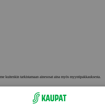
lemme kuitenkin tarkistamaan ainesosat aina myös myyntipakkauksesta.