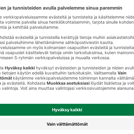
Jälkiruoat