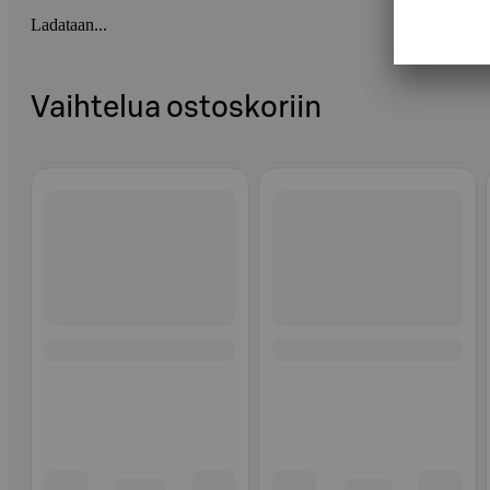
Ladataan...
Vaihtelua ostoskoriin
Ohita listaus