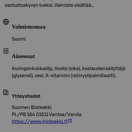
vastustuskyvyn tueksi. Valmiste sisältää…
Valmistusmaa
Suomi
Ainesosat
Auringonkukkaöljy, liivate (sika), kosteudensäilyttäjä
(glyseroli), vesi, A-vitamiini (retinyylipalmitaatti).
Yhteystiedot
Suomen Bioteekki
PL/PB 164 01511 Vantaa/Vanda
https://www.bioteekki.fi