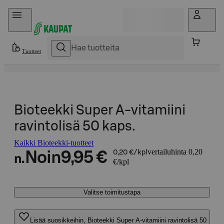
Hyppää sisältöön
Tuotteet
Bioteekki Super A-vitamiini
ravintolisä 50 kaps.
Kaikki Bioteekki-tuotteet
vertailuhinta 0,20
Noin
9,95 €
0,20 €/kpl
n.
€/kpl
Valitse toimitustapa
Lisää suosikkeihin, Bioteekki Super A-vitamiini ravintolisä 50