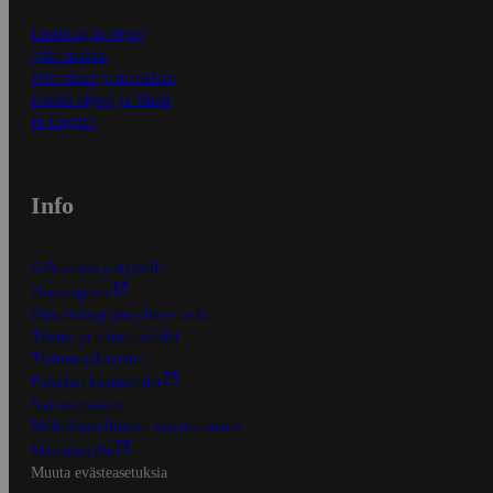
Ensitilaajan ohjeet
Näin maksat
Näin tilaat ja muokkaat
Kaikki ohjeet ja vinkit
In English
Info
S-Business yrityksille
Oiva-raportit
Osuuskauppojen yhteystiedot
Tilaus- ja toimitusehdot
Tietosuojakäytäntö
Palvelun käyttöehdot
Saavutettavuus
Mobiilisovelluksen saavutettavuus
Mainostajalle
Muuta evästeasetuksia