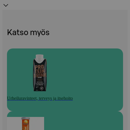
Katso myös
Urheiluravinteet, terveys ja itsehoito