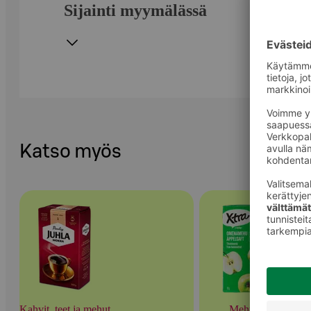
Sijainti myymälässä
Katso myös
Kahvit, teet ja mehut
Mehut