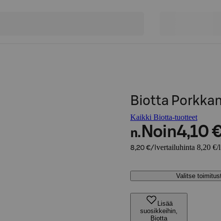
Biotta Porkk
Kaikki Biotta-tuotteet
Noin
4,10 
n.
vertailuhinta 8,20 €/l
8,20 €/l
Valitse toimitu
Lisää
suosikkeihin,
Biotta