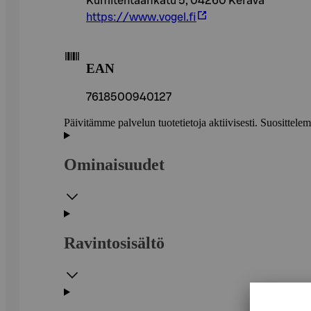
Kumitehtaankatu 5, 04260 Kerava
https://www.vogel.fi
EAN
7618500940127
Päivitämme palvelun tuotetietoja aktiivisesti. Suositte
Ominaisuudet
Ravintosisältö