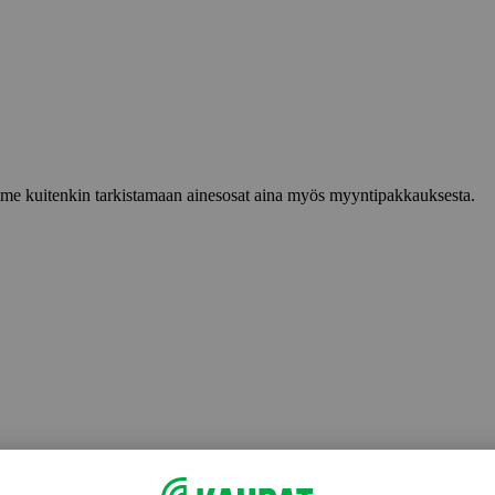
lemme kuitenkin tarkistamaan ainesosat aina myös myyntipakkauksesta.