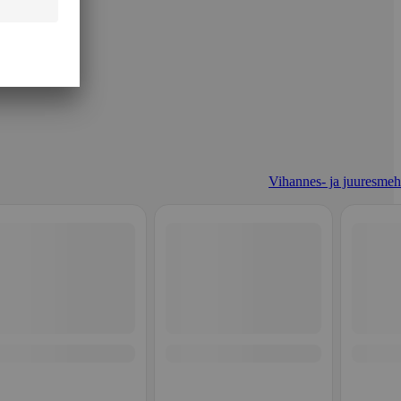
Vihannes- ja juuresmeh