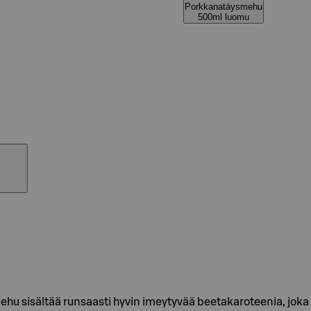
Porkkanatäysmehu
500ml luomu
ehu sisältää runsaasti hyvin imeytyvää beetakaroteenia, joka