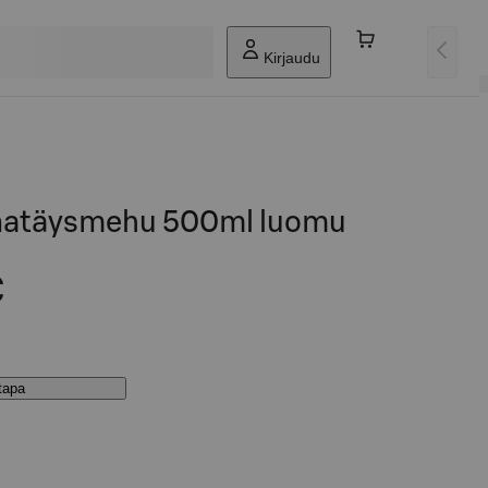
Kirjaudu
anatäysmehu 500ml luomu
€
stapa