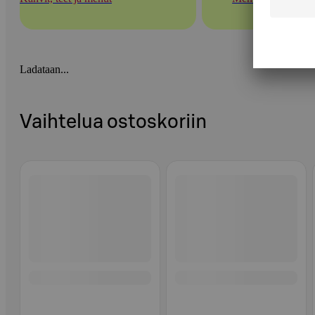
Ladataan...
Vaihtelua ostoskoriin
Ohita listaus