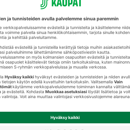
Vihannes- ja juuresmehut