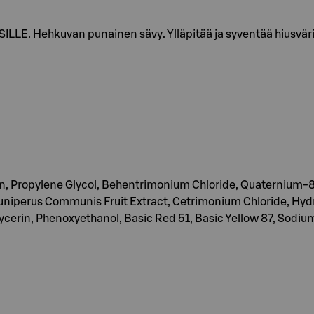
Hehkuvan punainen sävy. Ylläpitää ja syventää hiusväriä tu
rin, Propylene Glycol, Behentrimonium Chloride, Quaternium-
uniperus Communis Fruit Extract, Cetrimonium Chloride, Hyd
ycerin, Phenoxyethanol, Basic Red 51, Basic Yellow 87, Sodiu