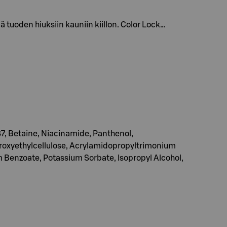
oden hiuksiin kauniin kiillon. Color Lock…
87, Betaine, Niacinamide, Panthenol,
roxyethylcellulose, Acrylamidopropyltrimonium
m Benzoate, Potassium Sorbate, Isopropyl Alcohol,