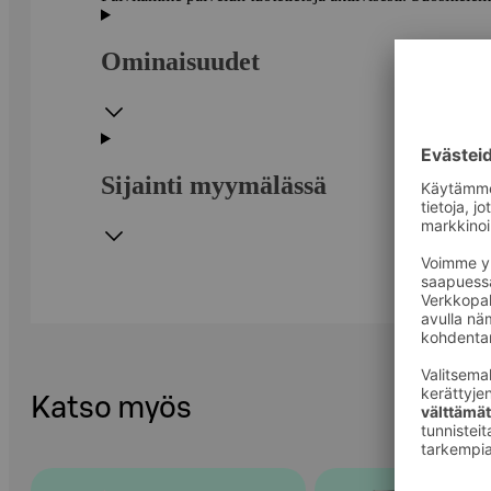
Ominaisuudet
Sijainti myymälässä
Katso myös