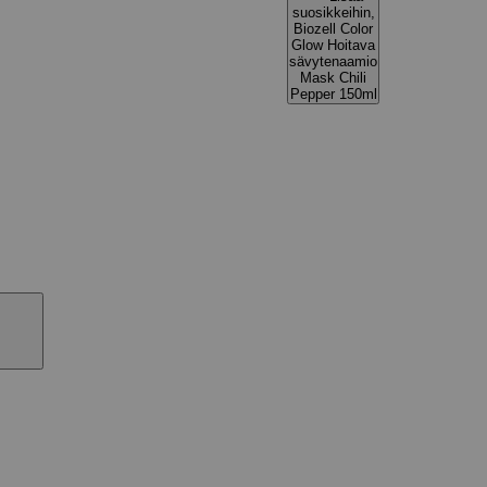
suosikkeihin,
Biozell Color
Glow Hoitava
sävytenaamio
Mask Chili
Pepper 150ml