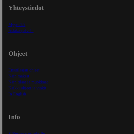
Yhteystiedot
Myymälät
Asiakaspalvelu
Ohjeet
Ensitilaajan ohjeet
Näin maksat
Näin tilaat ja muokkaat
Kaikki ohjeet ja vinkit
In English
Info
S-Business yrityksille