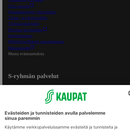
Oiva-raportit
Osuuskauppojen yhteystiedot
Tilaus- ja toimitusehdot
Tietosuojakäytäntö
Palvelun käyttöehdot
Saavutettavuus
Mobiilisovelluksen saavutettavuus
Mainostajalle
Muuta evästeasetuksia
S-ryhmän palvelut
S-ryhmä
Asiakasomistajuus
Yhteishyvä Ruoka -sovellus
S-ostoslista -sovellus
Prisma.fi
Sokos.fi