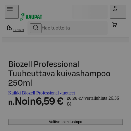
Hyppää sisältöön
Tuotteet
Biozell Professional
Tuuheuttava kuivashampoo
250ml
Kaikki Biozell Professional -tuotteet
vertailuhinta 26,36
Noin
6,59 €
26,36 €/l
n.
€/l
Valitse toimitustapa