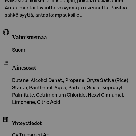
Raikastaa hiukset ja hiuspohjan, poistaa rasvaisuuden.
Antaa muotoiltavuutta, volyymia ja rakennetta. Poistaa
sähköisyyttä, antaa kampauksille…
Valmistusmaa
Suomi
Ainesosat
Butane, Alcohol Denat., Propane, Oryza Sativa (Rice)
Starch, Panthenol, Aqua, Parfum, Silica, Isopropyl
Palmitate, Cetrimonium Chloride, Hexyl Cinnamal,
Limonene, Citric Acid.
Yhteystiedot
Oy Transmeri Ab