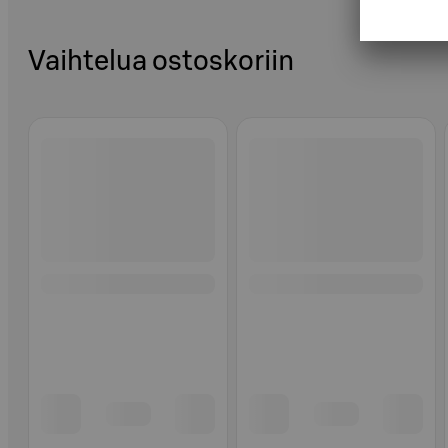
Vaihtelua ostoskoriin
Ohita listaus