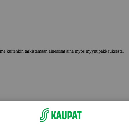
lemme kuitenkin tarkistamaan ainesosat aina myös myyntipakkauksesta.