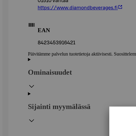
01510 Vantaa
https://www.diamondbeverages.fi
EAN
8423453916421
Päivitämme palvelun tuotetietoja aktiivisesti. Suositte
Ominaisuudet
Sijainti myymälässä