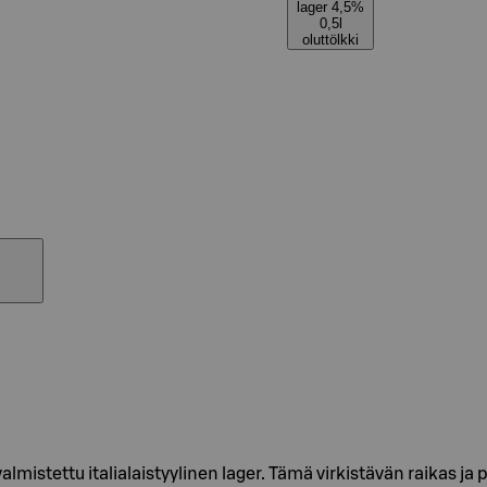
lager 4,5%
0,5l
oluttölkki
 valmistettu italialaistyylinen lager. Tämä virkistävän raikas 