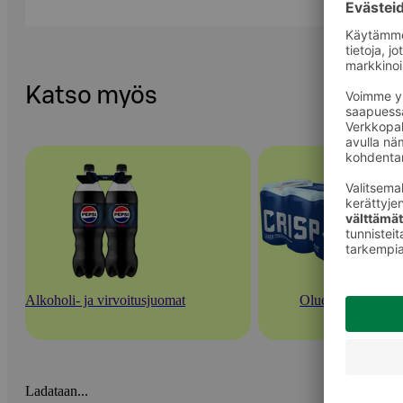
Katso myös
Alkoholi- ja virvoitusjuomat
Oluet
Ladataan...