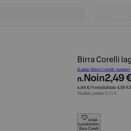
Birra Corelli la
Kaikki Birra Corelli -tuotteet
Noin
2,49 
n.
vertailuhinta 4,68 €/l
4,68 €/l
Sisältää pantin 0,15 €
Lisää
suosikkeihin,
Birra Corelli