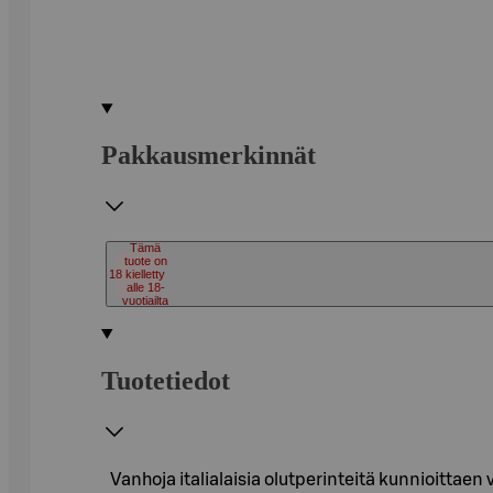
Pakkausmerkinnät
Tämä
tuote on
18
kielletty
alle 18-
vuotiailta
Tuotetiedot
Vanhoja italialaisia olutperinteitä kunnioittaen