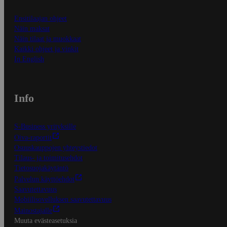
Ensitilaajan ohjeet
Näin maksat
Näin tilaat ja muokkaat
Kaikki ohjeet ja vinkit
In English
Info
S-Business yrityksille
Oiva-raportit
Osuuskauppojen yhteystiedot
Tilaus- ja toimitusehdot
Tietosuojakäytäntö
Palvelun käyttöehdot
Saavutettavuus
Mobiilisovelluksen saavutettavuus
Mainostajalle
Muuta evästeasetuksia