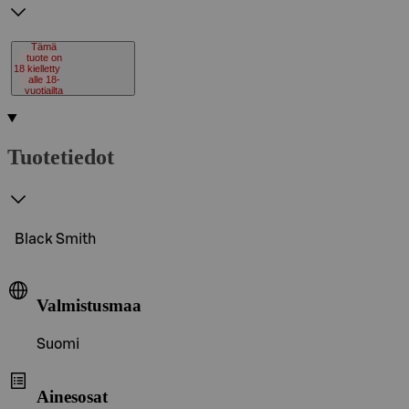
Tämä
tuote on
18
kielletty
alle 18-
vuotiailta
Tuotetiedot
Black Smith
Valmistusmaa
Suomi
Ainesosat