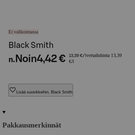
Ei valikoimassa
Black Smith
vertailuhinta 13,39
Noin
4,42 €
13,39 €/l
n.
€/l
Lisää suosikkeihin, Black Smith
Pakkausmerkinnät