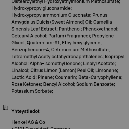
Distearoylethyl Hydroxyethylmonium Methosulfate;
Hydroxypropylgluconamide;
Hydroxypropylammonium Gluconate; Prunus
Amygdalus Dulcis (Sweet Almond) Oil; Camellia
Sinensis Leaf Extract; Panthenol; Phenoxyethanol;
Cetearyl Alcohol; Parfum (Fragrance); Propylene
Glycol; Quaternium-91; Ethylhexylglycerin;
Benzophenone-4; Cetrimonium Methosulfate;
Tetramethyl Acetyloctahydronaphthalenes; Isopropyl
Alcohol; Alpha-Isomethyl Ionone; Linalyl Acetate;
Linalool; Citrus Limon (Lemon) Peel Oil; Limonene;
Lactic Acid; Pinene; Coumarin; Beta-Caryophyllene;
Rose Ketones; Benzyl Alcohol; Sodium Benzoate;
Potassium Sorbate;
Yhteystiedot
Henkel AG & Co