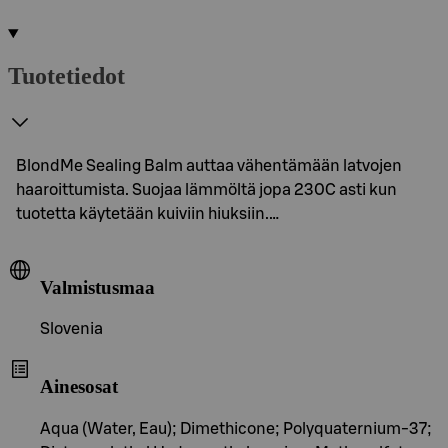
Tuotetiedot
BlondMe Sealing Balm auttaa vähentämään latvojen
haaroittumista. Suojaa lämmöltä jopa 230C asti kun
tuotetta käytetään kuiviin hiuksiin.…
Valmistusmaa
Slovenia
Ainesosat
Aqua (Water, Eau); Dimethicone; Polyquaternium-37;