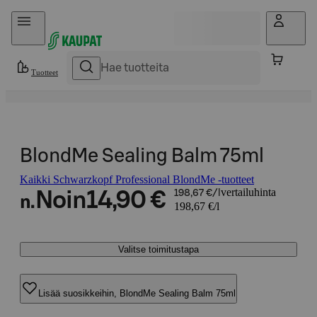
Hyppää sisältöön
Tuotteet
BlondMe Sealing Balm 75ml
Kaikki Schwarzkopf Professional BlondMe -tuotteet
vertailuhinta
Noin
14,90 €
198,67 €/l
n.
198,67 €/l
Valitse toimitustapa
Lisää suosikkeihin, BlondMe Sealing Balm 75ml