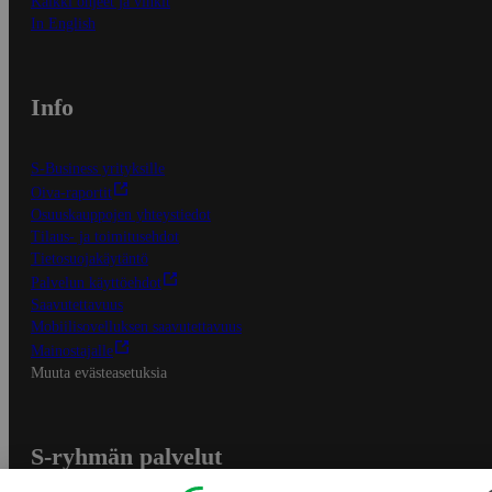
Kaikki ohjeet ja vinkit
In English
Info
S-Business yrityksille
Oiva-raportit
Osuuskauppojen yhteystiedot
Tilaus- ja toimitusehdot
Tietosuojakäytäntö
Palvelun käyttöehdot
Saavutettavuus
Mobiilisovelluksen saavutettavuus
Mainostajalle
Muuta evästeasetuksia
S-ryhmän palvelut