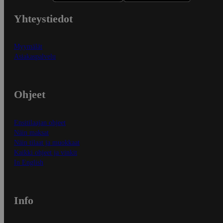
Yhteystiedot
Myymälät
Asiakaspalvelu
Ohjeet
Ensitilaajan ohjeet
Näin maksat
Näin tilaat ja muokkaat
Kaikki ohjeet ja vinkit
In English
Info