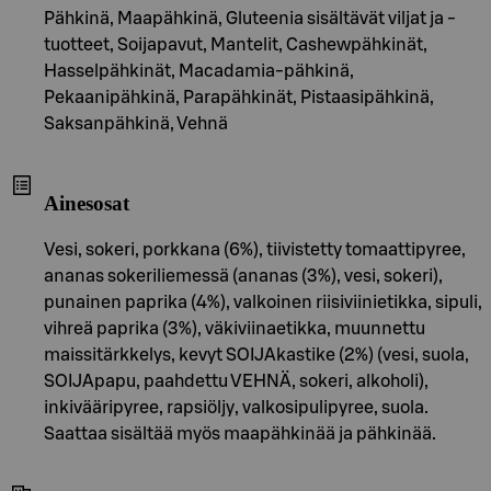
Pähkinä, Maapähkinä, Gluteenia sisältävät viljat ja -
tuotteet, Soijapavut, Mantelit, Cashewpähkinät,
Hasselpähkinät, Macadamia-pähkinä,
Pekaanipähkinä, Parapähkinät, Pistaasipähkinä,
Saksanpähkinä, Vehnä
Ainesosat
Vesi, sokeri, porkkana (6%), tiivistetty tomaattipyree,
ananas sokeriliemessä (ananas (3%), vesi, sokeri),
punainen paprika (4%), valkoinen riisiviinietikka, sipuli,
vihreä paprika (3%), väkiviinaetikka, muunnettu
maissitärkkelys, kevyt SOIJAkastike (2%) (vesi, suola,
SOIJApapu, paahdettu VEHNÄ, sokeri, alkoholi),
inkivääripyree, rapsiöljy, valkosipulipyree, suola.
Saattaa sisältää myös maapähkinää ja pähkinää.