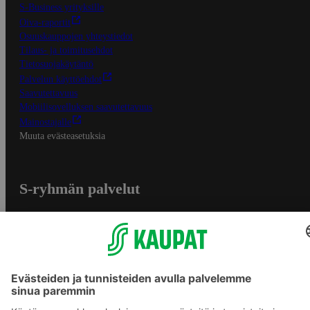
S-Business yrityksille
Oiva-raportit
Osuuskauppojen yhteystiedot
Tilaus- ja toimitusehdot
Tietosuojakäytäntö
Palvelun käyttöehdot
Saavutettavuus
Mobiilisovelluksen saavutettavuus
Mainostajalle
Muuta evästeasetuksia
S-ryhmän palvelut
S-ryhmä
Asiakasomistajuus
Yhteishyvä Ruoka -sovellus
S-ostoslista -sovellus
Prisma.fi
Sokos.fi