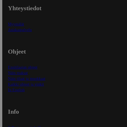
Yhteystiedot
Myymälät
Asiakaspalvelu
Ohjeet
Ensitilaajan ohjeet
Näin maksat
Näin tilaat ja muokkaat
Kaikki ohjeet ja vinkit
In English
Info