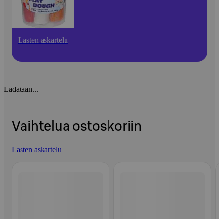
Lasten askartelu
Ladataan...
Vaihtelua ostoskoriin
Lasten askartelu
Ohita listaus