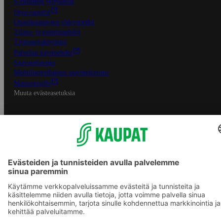
S-Business yrityksille
Oiva-raportit
Osuuskauppojen yhteystiedot
Tilaus- ja toimitusehdot
Tietosuojakäytäntö
Palvelun käyttöehdot
Saavutettavuus
Mobiilisovelluksen saavutettavuus
Mainostajalle
Muuta evästeasetuksia
S-ryhmän palvelut
S-ryhmä
Asiakasomistajuus
Yhteishyvä Ruoka -sovellus
S-ostoslista -sovellus
Prisma.fi
Sokos.fi