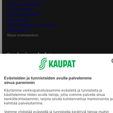
Tilaus- ja toimitusehdot
Tietosuojakäytäntö
Palvelun käyttöehdot
Saavutettavuus
Mobiilisovelluksen saavutettavuus
Mainostajalle
Muuta evästeasetuksia
S-ryhmän palvelut
S-ryhmä
Asiakasomistajuus
Yhteishyvä Ruoka -sovellus
S-ostoslista -sovellus
Prisma.fi
Sokos.fi
S-Pankki
Yhteishyvä