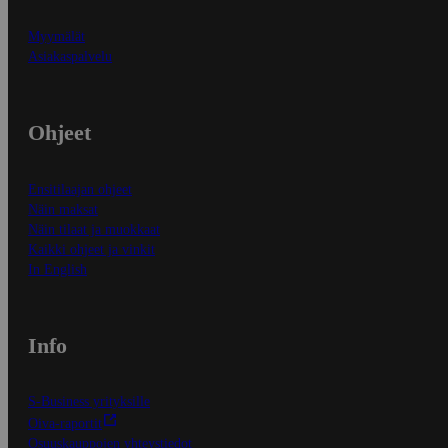
Myymälät
Asiakaspalvelu
Ohjeet
Ensitilaajan ohjeet
Näin maksat
Näin tilaat ja muokkaat
Kaikki ohjeet ja vinkit
In English
Info
S-Business yrityksille
Oiva-raportit
Osuuskauppojen yhteystiedot