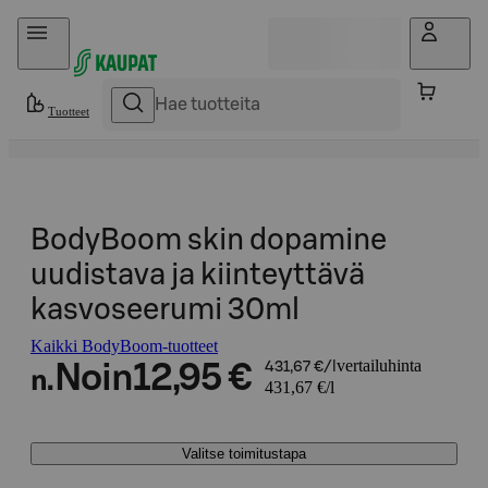
Hyppää sisältöön
Tuotteet
BodyBoom skin dopamine
uudistava ja kiinteyttävä
kasvoseerumi 30ml
Kaikki BodyBoom-tuotteet
vertailuhinta
Noin
12,95 €
431,67 €/l
n.
431,67 €/l
Valitse toimitustapa