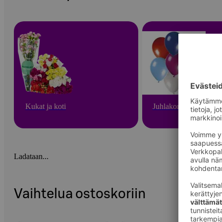
Kukat ja koti
Juhlakoristeet
Ladataan...
Vaihtelua ostoskoriin
Ohita listaus