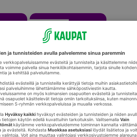
Muut juhlakoristeet