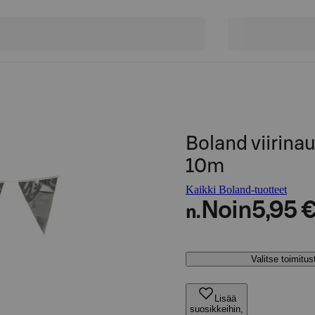
Boland viirin
10m
Kaikki Boland-tuotteet
Noin
5,95 
n.
Valitse toimitu
Lisää
suosikkeihin,