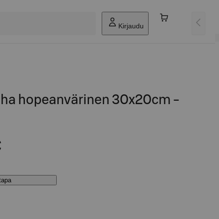
Kirjaudu
auha hopeanvärinen 30x20cm -
€
stapa