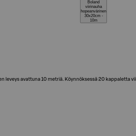
Boland
viirinauha
hopeanvärinen
30x20cm -
10m
n leveys avattuna 10 metriä. Köynnöksessä 20 kappaletta viir