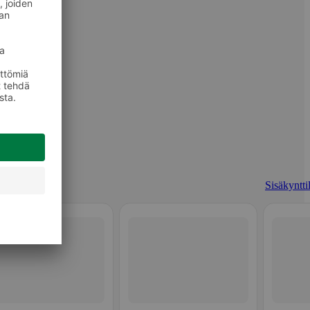
Sisäkyntti