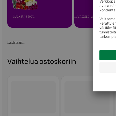
Kukat ja koti
Kynttilät, ulkotulet ja hu
Ladataan...
Vaihtelua ostoskoriin
Ohita listaus