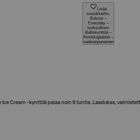
Lisää
suosikkeihin,
Bolsius –
Everyday –
tuoksullinen
illalliskynttilä –
Kirsikkajäätelö –
vaaleanpunainen
ce Cream -kynttilä palaa noin 6 tuntia. Laadukas, valmistet