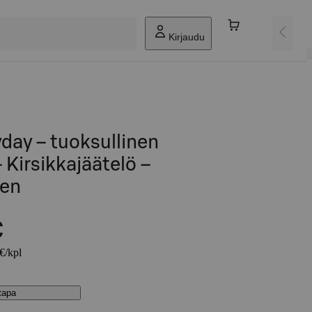
Kirjaudu
yday – tuoksullinen
 – Kirsikkajäätelö –
nen
€
 €/kpl
stapa