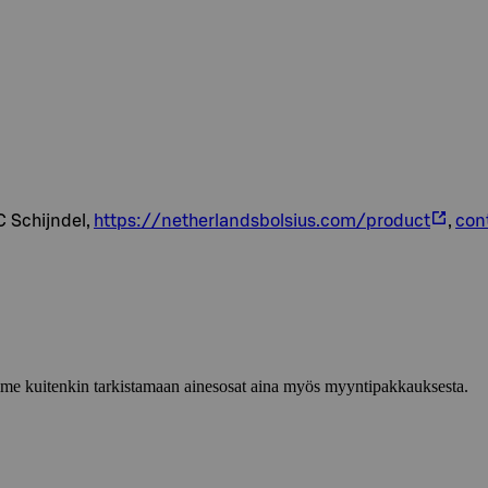
C Schijndel,
https://netherlandsbolsius.com/product
,
con
lemme kuitenkin tarkistamaan ainesosat aina myös myyntipakkauksesta.