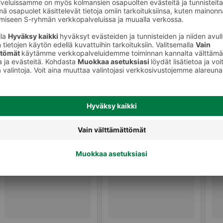
onetuoksut
Sisäkynttilät