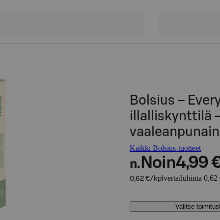
Bolsius – Ever
illalliskynttilä
vaaleanpunai
Kaikki Bolsius-tuotteet
Noin
4,99 
n.
vertailuhinta 0,62
0,62 €/kpl
Valitse toimitu