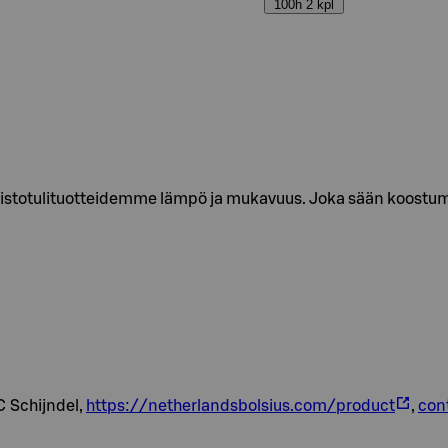
100h 2 kpl
uistotulituotteidemme lämpö ja mukavuus. Joka sään koostumu
C Schijndel,
https://netherlandsbolsius.com/product
,
con