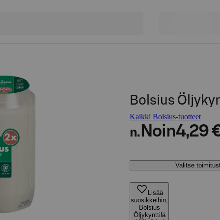
Bolsius Öljykyn
Kaikki Bolsius-tuotteet
Noin
4,29 
n.
Valitse toimitu
Lisää
suosikkeihin,
Bolsius
Öljykynttilä