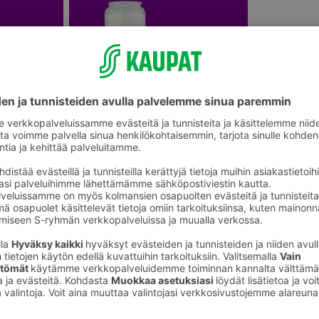
onetuoksut
Ulkotulet ja ulkokynttilät