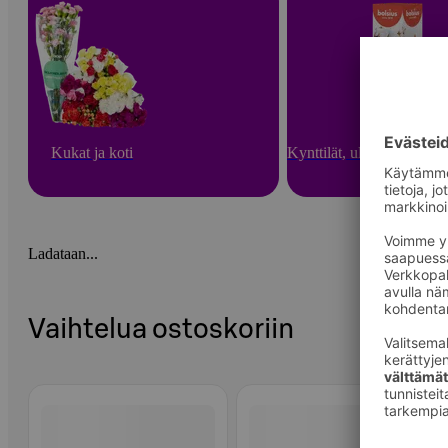
Kukat ja koti
Kynttilät, ulkotulet ja hu
Ladataan...
Vaihtelua ostoskoriin
Ohita listaus