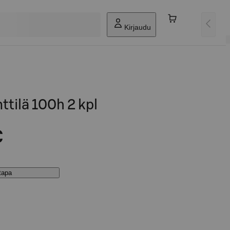
Kirjaudu
ttilä 100h 2 kpl
€
stapa