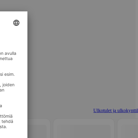
Ulkotulet ja ulkokynttil