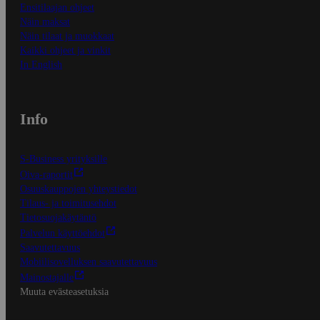
Ensitilaajan ohjeet
Näin maksat
Näin tilaat ja muokkaat
Kaikki ohjeet ja vinkit
In English
Info
S-Business yrityksille
Oiva-raportit
Osuuskauppojen yhteystiedot
Tilaus- ja toimitusehdot
Tietosuojakäytäntö
Palvelun käyttöehdot
Saavutettavuus
Mobiilisovelluksen saavutettavuus
Mainostajalle
Muuta evästeasetuksia