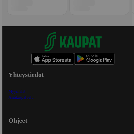
Yhteystiedot
Myymälät
Asiakaspalvelu
Ohjeet