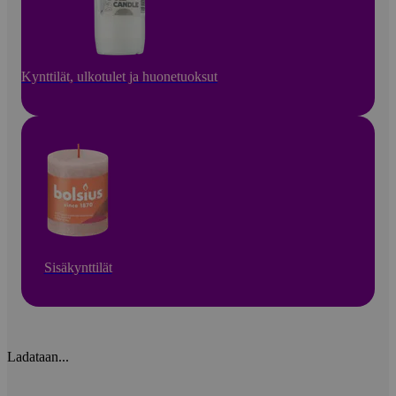
Kynttilät, ulkotulet ja huonetuoksut
Sisäkynttilät
Ladataan...