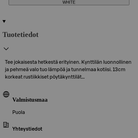
WHITE
Tuotetiedot
Tee jokaisesta hetkestä erityinen. Kynttilän luonnollinen
ja pehmeä valo tuo lämpöä ja tunnelmaa kotiisi. 13cm
korkeat rustiikkiset pöytäkynttilät…
Valmistusmaa
Puola
Yhteystiedot