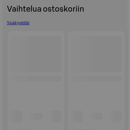
Vaihtelua ostoskoriin
Sisäkynttilät
Ohita listaus