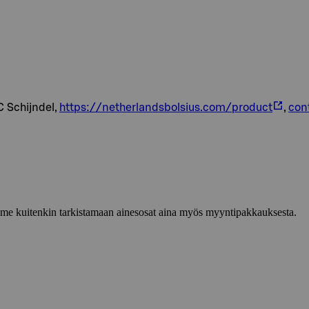
C Schijndel,
https://netherlandsbolsius.com/product
,
con
lemme kuitenkin tarkistamaan ainesosat aina myös myyntipakkauksesta.