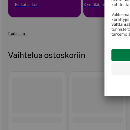
Kukat ja koti
Kynttilät, ulkotulet ja hu
Ladataan...
Vaihtelua ostoskoriin
Ohita listaus