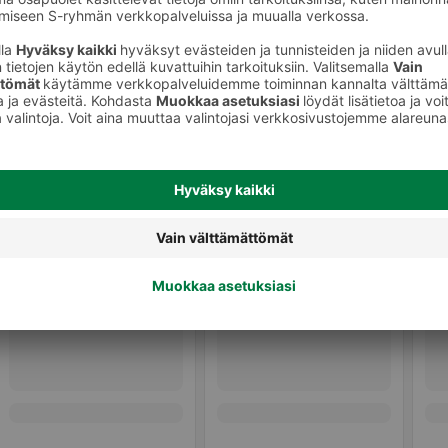
onetuoksut
Sisäkynttilät