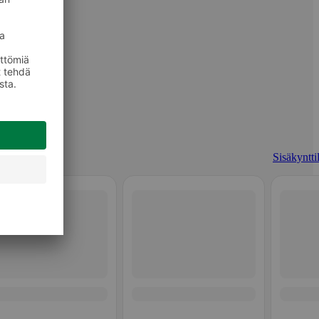
Sisäkyntti