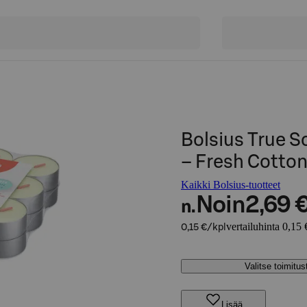
Bolsius True S
– Fresh Cotton
Kaikki Bolsius-tuotteet
Noin
2,69 
n.
vertailuhinta 0,15 
0,15 €/kpl
Valitse toimitu
Lisää