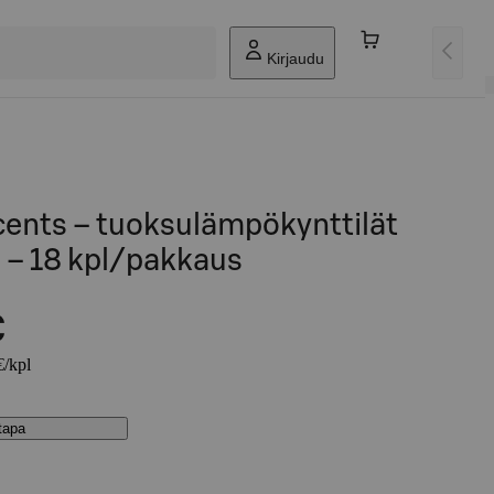
Kirjaudu
cents – tuoksulämpökynttilät
 – 18 kpl/pakkaus
€
€/kpl
stapa