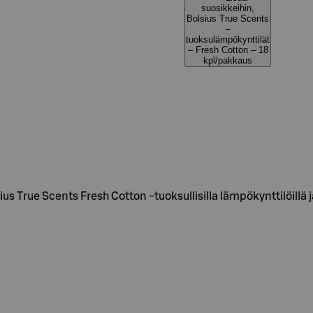
suosikkeihin,
Bolsius True Scents
–
tuoksulämpökynttilät
– Fresh Cotton – 18
kpl/pakkaus
s True Scents Fresh Cotton -tuoksullisilla lämpökynttilöillä 