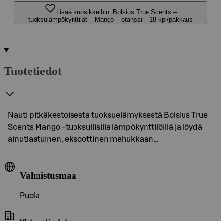
Lisää suosikkeihin, Bolsius True Scents –
tuoksulämpökynttilät – Mango – oranssi – 18 kpl/pakkaus
Tuotetiedot
Nauti pitkäkestoisesta tuoksuelämyksestä Bolsius True
Scents Mango -tuoksullisilla lämpökynttilöillä ja löydä
ainutlaatuinen, eksoottinen mehukkaan…
Valmistusmaa
Puola