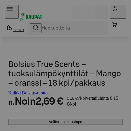
Hyppää sisältöön
Tuotteet
Bolsius True Scents –
tuoksulämpökynttilät – Mango
– oranssi – 18 kpl/pakkaus
Kaikki Bolsius-tuotteet
vertailuhinta 0,15
Noin
2,69 €
0,15 €/kpl
n.
€/kpl
Valitse toimitustapa