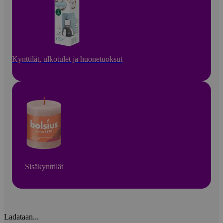
Kynttilät, ulkotulet ja huonetuoksut
Sisäkynttilät
Ladataan...