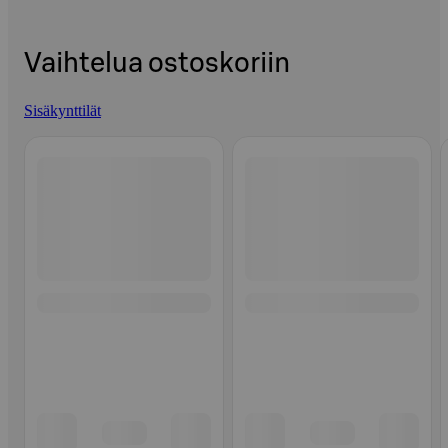
Vaihtelua ostoskoriin
Sisäkynttilät
Ohita listaus