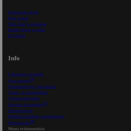
Ensitilaajan ohjeet
Näin maksat
Näin tilaat ja muokkaat
Kaikki ohjeet ja vinkit
In English
Info
S-Business yrityksille
Oiva-raportit
Osuuskauppojen yhteystiedot
Tilaus- ja toimitusehdot
Tietosuojakäytäntö
Palvelun käyttöehdot
Saavutettavuus
Mobiilisovelluksen saavutettavuus
Mainostajalle
Muuta evästeasetuksia