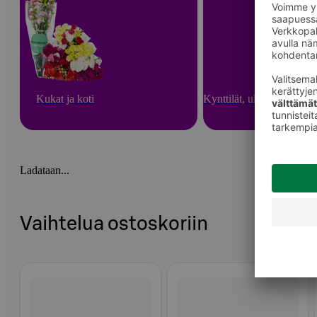
Kukat ja koti
Kynttilät, ulkotulet ja hu
Ladataan...
Vaihtelua ostoskoriin
Ohita listaus