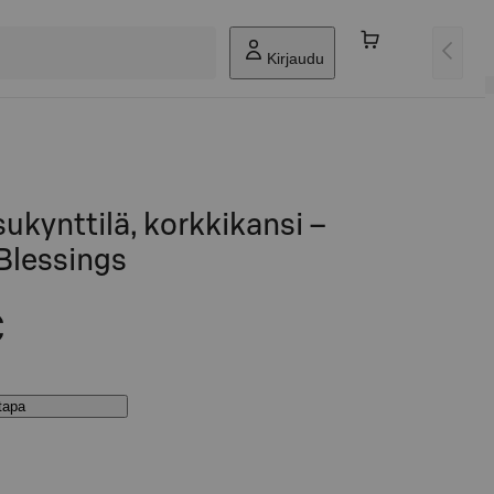
Kirjaudu
sukynttilä, korkkikansi –
 Blessings
€
stapa