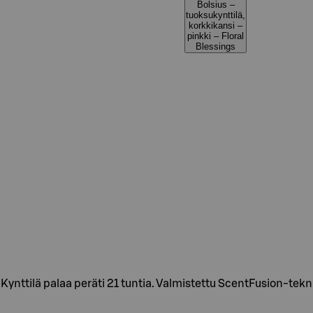
Bolsius –
tuoksukynttilä,
korkkikansi –
pinkki – Floral
Blessings
e! Kynttilä palaa peräti 21 tuntia. Valmistettu ScentFusion-tekn