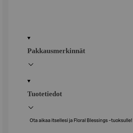
Pakkausmerkinnät
Tuotetiedot
Ota aikaa itsellesi ja Floral Blessings -tuoksull