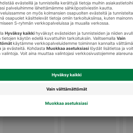
onetuoksut
Sisäkynttilät