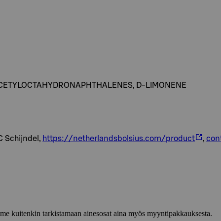
ACETYLOCTAHYDRONAPHTHALENES, D-LIMONENE
C Schijndel,
https://netherlandsbolsius.com/product
,
con
lemme kuitenkin tarkistamaan ainesosat aina myös myyntipakkauksesta.