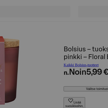
Bolsius – tuok
pinkki – Floral
Kaikki Bolsius-tuotteet
Noin
5,99 
n.
Valitse toimitu
Lisää
suosikkeihin,