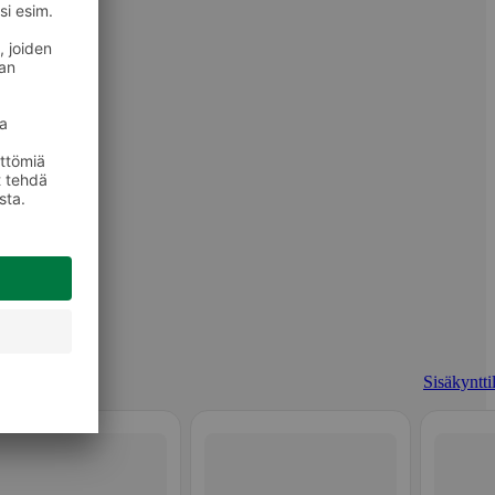
Sisäkyntti