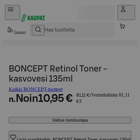
Hyppää sisältöön
Tuotteet
BONCEPT Retinol Toner -
kasvovesi 135ml
Kaikki BONCEPT-tuotteet
vertailuhinta 81,11
Noin
10,95 €
81,11 €/l
n.
€/l
Valitse toimitustapa
Lisää suosikkeihin, BONCEPT Retinol Toner -kasvovesi 135ml