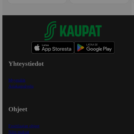
Yhteystiedot
Myymälät
Asiakaspalvelu
Ohjeet
Ensitilaajan ohjeet
Näin maksat