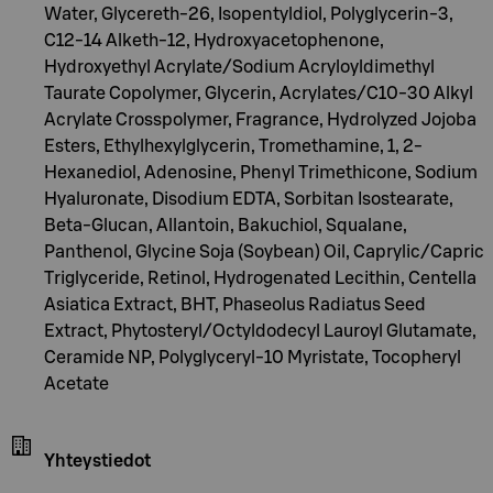
Water, Glycereth-26, Isopentyldiol, Polyglycerin-3,
C12-14 Alketh-12, Hydroxyacetophenone,
Hydroxyethyl Acrylate/Sodium Acryloyldimethyl
Taurate Copolymer, Glycerin, Acrylates/C10-30 Alkyl
Acrylate Crosspolymer, Fragrance, Hydrolyzed Jojoba
Esters, Ethylhexylglycerin, Tromethamine, 1, 2-
Hexanediol, Adenosine, Phenyl Trimethicone, Sodium
Hyaluronate, Disodium EDTA, Sorbitan Isostearate,
Beta-Glucan, Allantoin, Bakuchiol, Squalane,
Panthenol, Glycine Soja (Soybean) Oil, Caprylic/Capric
Triglyceride, Retinol, Hydrogenated Lecithin, Centella
Asiatica Extract, BHT, Phaseolus Radiatus Seed
Extract, Phytosteryl/Octyldodecyl Lauroyl Glutamate,
Ceramide NP, Polyglyceryl-10 Myristate, Tocopheryl
Acetate
Yhteystiedot