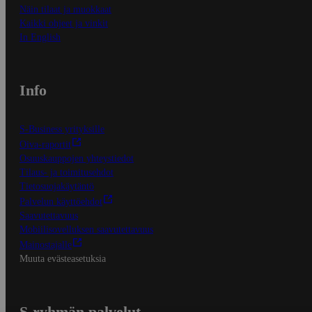
Näin tilaat ja muokkaat
Kaikki ohjeet ja vinkit
In English
Info
S-Business yrityksille
Oiva-raportit
Osuuskauppojen yhteystiedot
Tilaus- ja toimitusehdot
Tietosuojakäytäntö
Palvelun käyttöehdot
Saavutettavuus
Mobiilisovelluksen saavutettavuus
Mainostajalle
Muuta evästeasetuksia
S-ryhmän palvelut