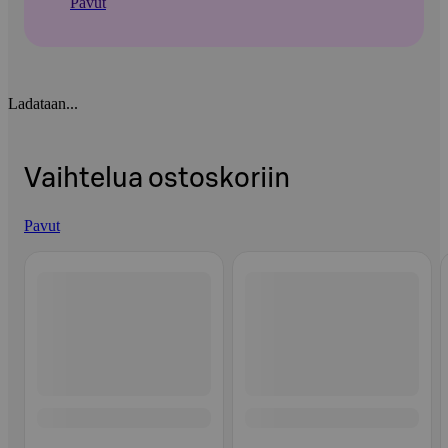
Pavut
Ladataan...
Vaihtelua ostoskoriin
Pavut
Ohita listaus