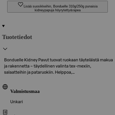
Lisää suosikkeihin, Bonduelle 310g/250g punaisia
kidneypapuja höyrytetty&rapea
Tuotetiedot
Bonduelle Kidney Pavut tuovat ruokaan täyteläistä makua
ja rakennetta – täydellinen valinta tex-mexiin,
salaatteihin ja pataruokiin. Helppoa,…
Valmistusmaa
Unkari