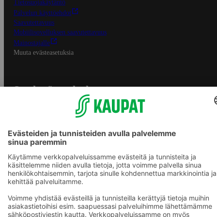
Tietosuojakäytäntö
Palvelun käyttöehdot
Saavutettavuus
Mobiilisovelluksen saavutettavuus
Mainostajalle
Muuta evästeasetuksia
S-ryhmän palvelut
S-ryhmä
Asiakasomistajuus
Yhteishyvä Ruoka -sovellus
S-ostoslista -sovellus
Prisma.fi
Sokos.fi
S-Pankki
Yhteishyvä
Sokos Hotels
Raflaamo