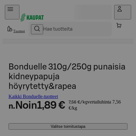
Hyppää sisältöön
Tuotteet
Bonduelle 310g/250g punaisia
kidneypapuja
höyrytetty&rapea
Kaikki Bonduelle-tuotteet
vertailuhinta 7,56
Noin
1,89 €
7,56 €/kg
n.
€/kg
Valitse toimitustapa