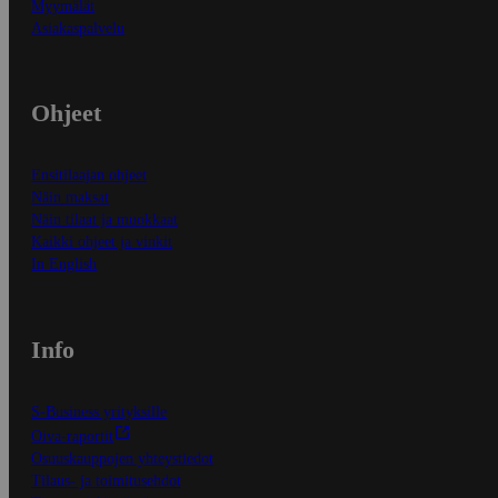
Myymälät
Asiakaspalvelu
Ohjeet
Ensitilaajan ohjeet
Näin maksat
Näin tilaat ja muokkaat
Kaikki ohjeet ja vinkit
In English
Info
S-Business yrityksille
Oiva-raportit
Osuuskauppojen yhteystiedot
Tilaus- ja toimitusehdot