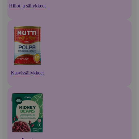
Hillot ja säilykkeet
Kasvissäilykkeet