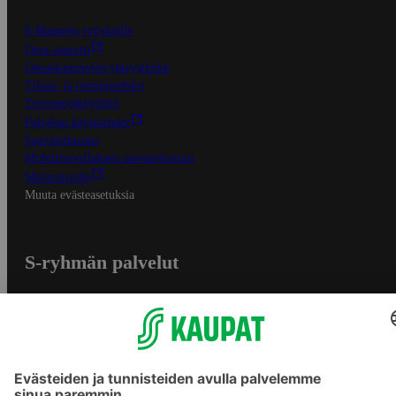
S-Business yrityksille
Oiva-raportit
Osuuskauppojen yhteystiedot
Tilaus- ja toimitusehdot
Tietosuojakäytäntö
Palvelun käyttöehdot
Saavutettavuus
Mobiilisovelluksen saavutettavuus
Mainostajalle
Muuta evästeasetuksia
S-ryhmän palvelut
S-ryhmä
Asiakasomistajuus
Yhteishyvä Ruoka -sovellus
S-ostoslista -sovellus
Prisma.fi