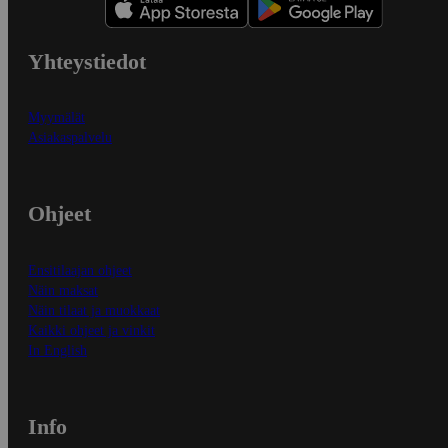
Yhteystiedot
Myymälät
Asiakaspalvelu
Ohjeet
Ensitilaajan ohjeet
Näin maksat
Näin tilaat ja muokkaat
Kaikki ohjeet ja vinkit
In English
Info