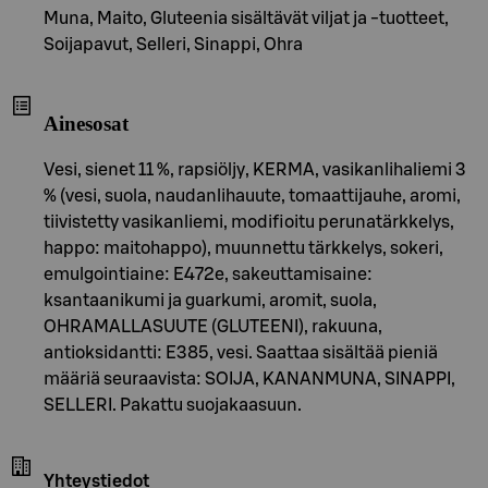
Muna, Maito, Gluteenia sisältävät viljat ja -tuotteet,
Soijapavut, Selleri, Sinappi, Ohra
Ainesosat
Vesi, sienet 11 %, rapsiöljy, KERMA, vasikanlihaliemi 3
% (vesi, suola, naudanlihauute, tomaattijauhe, aromi,
tiivistetty vasikanliemi, modifioitu perunatärkkelys,
happo: maitohappo), muunnettu tärkkelys, sokeri,
emulgointiaine: E472e, sakeuttamisaine:
ksantaanikumi ja guarkumi, aromit, suola,
OHRAMALLASUUTE (GLUTEENI), rakuuna,
antioksidantti: E385, vesi. Saattaa sisältää pieniä
määriä seuraavista: SOIJA, KANANMUNA, SINAPPI,
SELLERI. Pakattu suojakaasuun.
Yhteystiedot