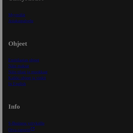
Myymälät
Asiakaspalvelu
Ohjeet
Ensitilaajan ohjeet
Näin maksat
Näin tilaat ja muokkaat
Kaikki ohjeet ja vinkit
In English
Info
S-Business yrityksille
Oiva-raportit