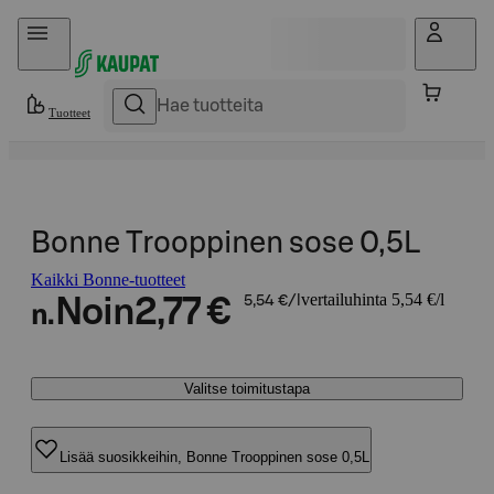
Hyppää sisältöön
Tuotteet
Bonne Trooppinen sose 0,5L
Kaikki Bonne-tuotteet
vertailuhinta 5,54 €/l
Noin
2,77 €
5,54 €/l
n.
Valitse toimitustapa
Lisää suosikkeihin, Bonne Trooppinen sose 0,5L