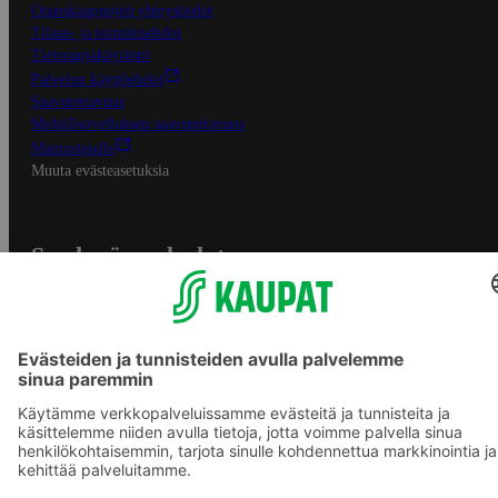
Osuuskauppojen yhteystiedot
Tilaus- ja toimitusehdot
Tietosuojakäytäntö
Palvelun käyttöehdot
Saavutettavuus
Mobiilisovelluksen saavutettavuus
Mainostajalle
Muuta evästeasetuksia
S-ryhmän palvelut
S-ryhmä
Asiakasomistajuus
Yhteishyvä Ruoka -sovellus
S-ostoslista -sovellus
Prisma.fi
Sokos.fi
S-Pankki
Yhteishyvä