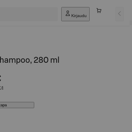
Kirjaudu
shampoo, 280 ml
€
/l
stapa