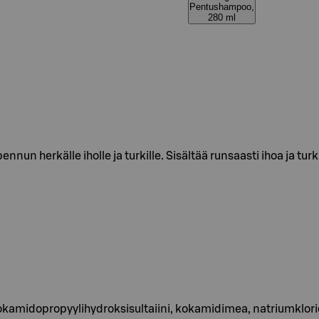
Pentushampoo,
280 ml
nun herkälle iholle ja turkille. Sisältää runsaasti ihoa ja turk
kokamidopropyylihydroksisultaiini, kokamidimea, natriumkloridi