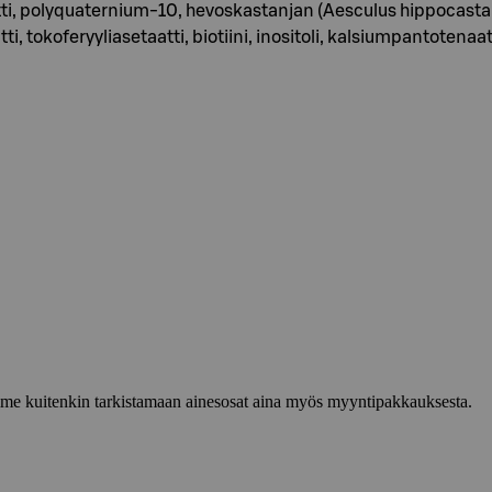
aatti, polyquaternium-10, hevoskastanjan (Aesculus hippocas
i, tokoferyyliasetaatti, biotiini, inositoli, kalsiumpantotenaatt
lemme kuitenkin tarkistamaan ainesosat aina myös myyntipakkauksesta.