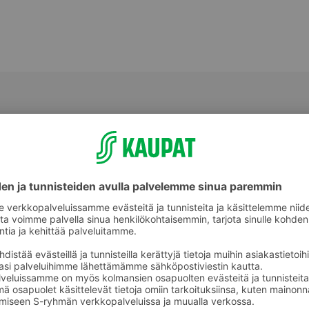
nvointi
Turkinhoitoaineet