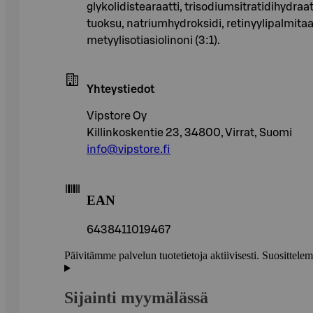
glykolidistearaatti, trisodiumsitratidihydr
tuoksu, natriumhydroksidi, retinyylipalmitaatt
metyylisotiasiolinoni (3:1).
Yhteystiedot
Vipstore Oy
Killinkoskentie 23, 34800, Virrat, Suomi
info@vipstore.fi
EAN
6438411019467
Päivitämme palvelun tuotetietoja aktiivisesti. Suositte
Sijainti myymälässä