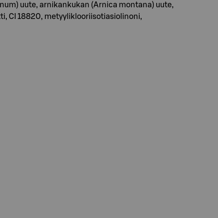
tanum) uute, arnikankukan (Arnica montana) uute,
i, CI 18820, metyyliklooriisotiasiolinoni,