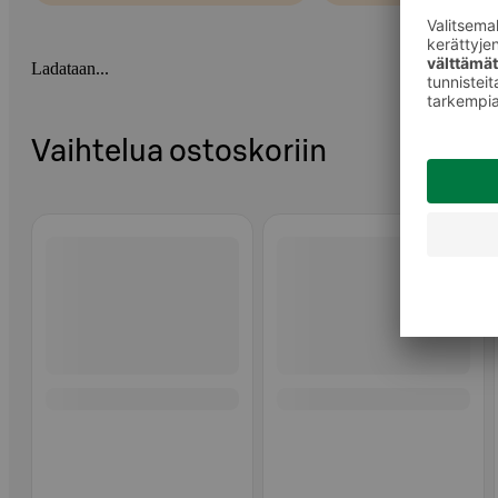
Ladataan...
Vaihtelua ostoskoriin
Ohita listaus