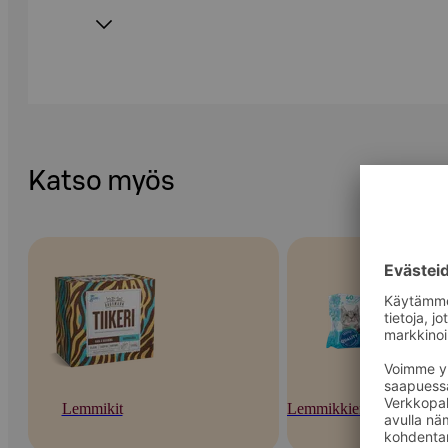
Katso myös
Lemmikit
Lemmikkien hoito ja hyvi