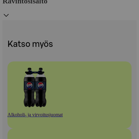
Ravintosisältö
Katso myös
Alkoholi- ja virvoitusjuomat