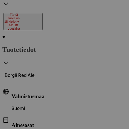
Tämä
tuote on
18
kielletty
alle 18-
vuotiailta
Tuotetiedot
Borgå Red Ale
Valmistusmaa
Suomi
Ainesosat