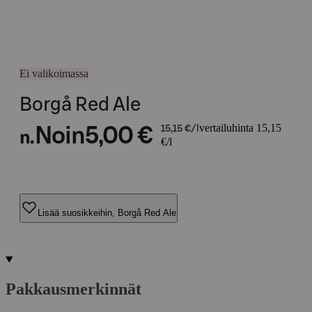
Ei valikoimassa
Borgå Red Ale
vertailuhinta 15,15
Noin
5,00 €
15,15 €/l
n.
€/l
Lisää suosikkeihin, Borgå Red Ale
Pakkausmerkinnät