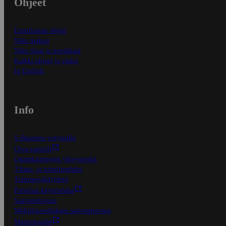
Ohjeet
Ensitilaajan ohjeet
Näin maksat
Näin tilaat ja muokkaat
Kaikki ohjeet ja vinkit
In English
Info
S-Business yrityksille
Oiva-raportit
Osuuskauppojen yhteystiedot
Tilaus- ja toimitusehdot
Tietosuojakäytäntö
Palvelun käyttöehdot
Saavutettavuus
Mobiilisovelluksen saavutettavuus
Mainostajalle