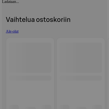
Ladataan...
Vaihtelua ostoskoriin
Ale-olut
Ohita listaus