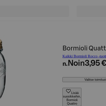
Bormioli Quattr
Kaikki Bormioli Rocco -tuott
Noin
3,95 
n.
Valitse toimitu
Lisää
suosikkeihin,
Bormioli
Quattro