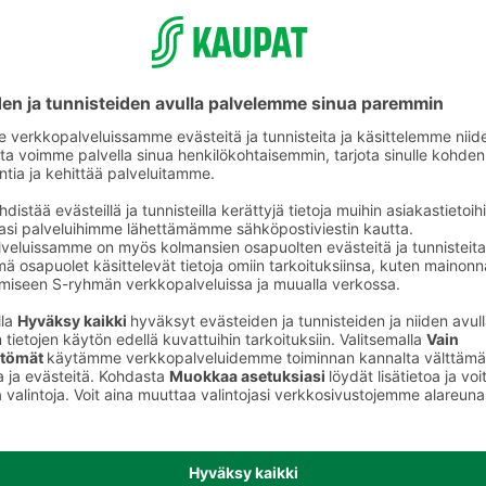
Säilöntätarvikkeet