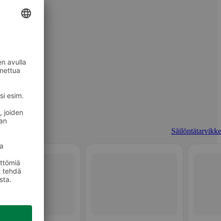
Säilöntätarvikke