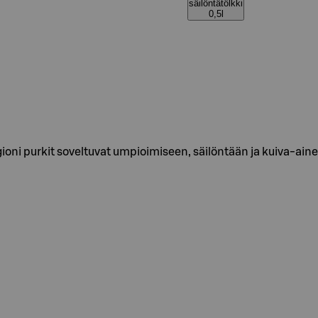
säilöntätölkki
0,5l
agioni purkit soveltuvat umpioimiseen, säilöntään ja kuiva-ain