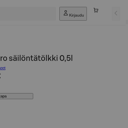
Kirjaudu
o säilöntätölkki 0,5l
eet
€
stapa