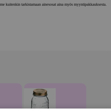
lemme kuitenkin tarkistamaan ainesosat aina myös myyntipakkauksesta.