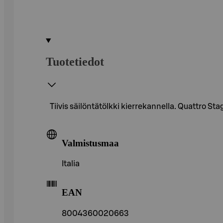
Tuotetiedot
Tiivis säilöntätölkki kierrekannella. Quattro St
Valmistusmaa
Italia
EAN
8004360020663