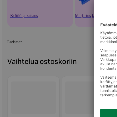
Keittiö ja kattaus
Marjastus ja säilöntä
Ladataan...
Vaihtelua ostoskoriin
Ohita listaus