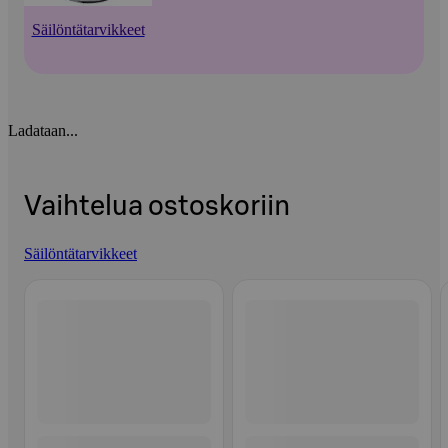
Säilöntätarvikkeet
Ladataan...
Vaihtelua ostoskoriin
Säilöntätarvikkeet
Ohita listaus