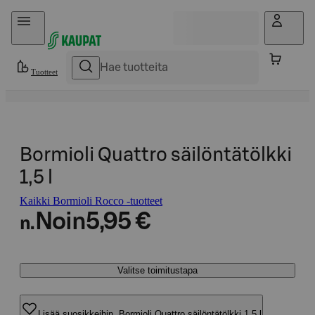
Hyppää sisältöön
Tuotteet
Bormioli Quattro säilöntätölkki
1,5 l
Kaikki Bormioli Rocco -tuotteet
Noin
5,95 €
n.
Valitse toimitustapa
Lisää suosikkeihin, Bormioli Quattro säilöntätölkki 1,5 l