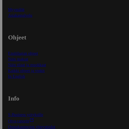
Myymälät
Asiakaspalvelu
Ohjeet
Ensitilaajan ohjeet
Näin maksat
Näin tilaat ja muokkaat
Kaikki ohjeet ja vinkit
In English
Info
S-Business yrityksille
Oiva-raportit
Osuuskauppojen yhteystiedot