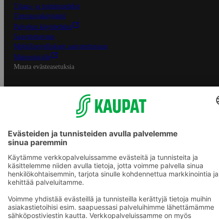
Tilaus- ja toimitusehdot
Tietosuojakäytäntö
Palvelun käyttöehdot
Saavutettavuus
Mobiilisovelluksen saavutettavuus
Mainostajalle
Muuta evästeasetuksia
S-ryhmän palvelut
S-ryhmä
Asiakasomistajuus
Yhteishyvä Ruoka -sovellus
S-ostoslista -sovellus
Prisma.fi
Sokos.fi
S-Pankki
Yhteishyvä
Sokos Hotels