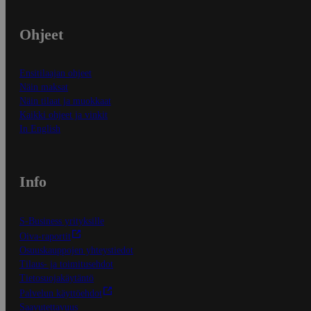
Ohjeet
Ensitilaajan ohjeet
Näin maksat
Näin tilaat ja muokkaat
Kaikki ohjeet ja vinkit
In English
Info
S-Business yrityksille
Oiva-raportit
Osuuskauppojen yhteystiedot
Tilaus- ja toimitusehdot
Tietosuojakäytäntö
Palvelun käyttöehdot
Saavutettavuus