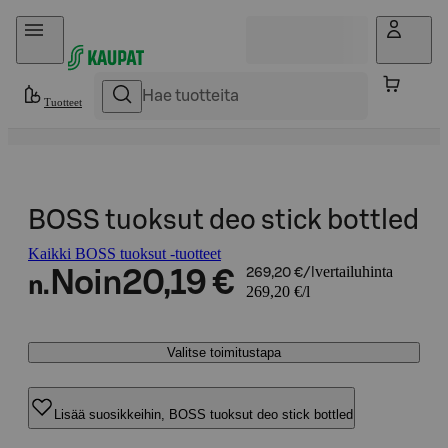
Hyppää sisältöön
Tuotteet
BOSS tuoksut deo stick bottled
Kaikki BOSS tuoksut -tuotteet
vertailuhinta
Noin
20,19 €
269,20 €/l
n.
269,20 €/l
Valitse toimitustapa
Lisää suosikkeihin, BOSS tuoksut deo stick bottled