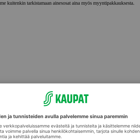
lemme kuitenkin tarkistamaan ainesosat aina myös myyntipakkauksesta.