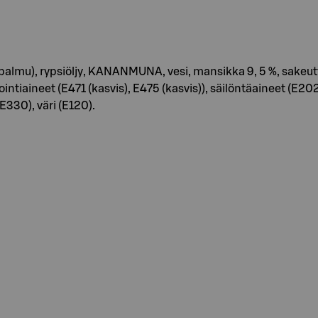
almu), rypsiöljy, KANANMUNA, vesi, mansikka 9, 5 %, sakeut
ointiaineet (E471 (kasvis), E475 (kasvis)), säilöntäaineet (E2
E330), väri (E120).