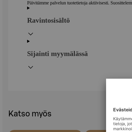
Päivitämme palvelun tuotetietoja aktiivisesti. Suositte
Ravintosisältö
Sijainti myymälässä
Katso myös