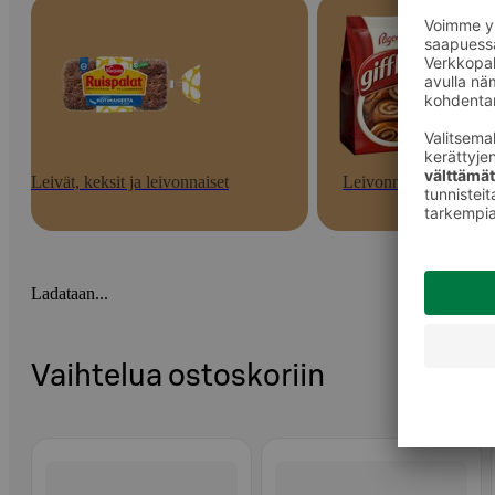
Leivät, keksit ja leivonnaiset
Leivonnaiset
Ladataan...
Vaihtelua ostoskoriin
Ohita listaus