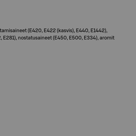
tamisaineet (E420, E422 (kasvis), E440, E1442),
02, E281), nostatusaineet (E450, E500, E334), aromit