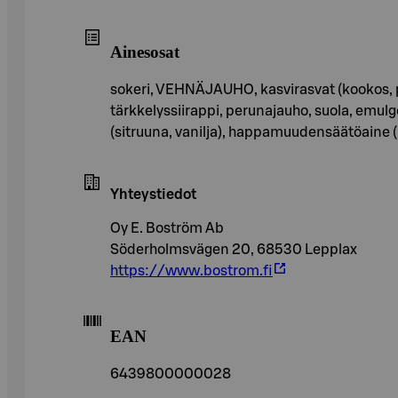
Ainesosat
sokeri, VEHNÄJAUHO, kasvirasvat (kookos, p
tärkkelyssiirappi, perunajauho, suola, emulg
(sitruuna, vanilja), happamuudensäätöaine (
Yhteystiedot
Oy E. Boström Ab
Söderholmsvägen 20, 68530 Lepplax
https://www.bostrom.fi
EAN
6439800000028