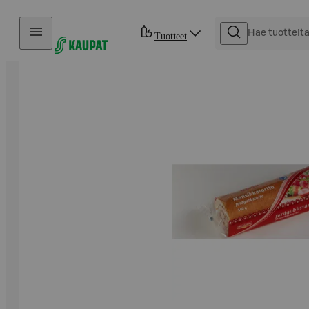
Hyppää sisältöön
Tuotteet