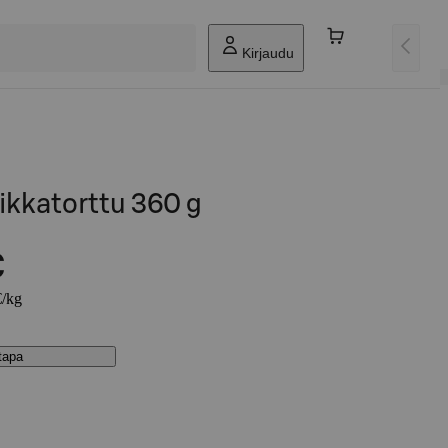
Kirjaudu
kkatorttu 360 g
€
€/kg
stapa