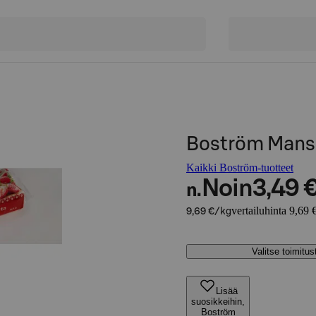
Boström Mansi
Kaikki Boström-tuotteet
Noin
3,49 
n.
vertailuhinta 9,69 
9,69 €/kg
Valitse toimitu
Lisää
suosikkeihin,
Boström