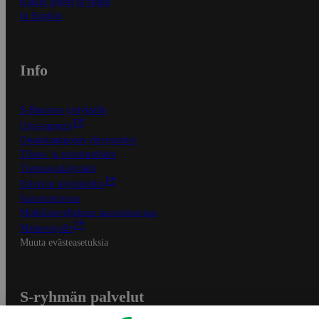
Kaikki ohjeet ja vinkit
In English
Info
S-Business yrityksille
Oiva-raportit
Osuuskauppojen yhteystiedot
Tilaus- ja toimitusehdot
Tietosuojakäytäntö
Palvelun käyttöehdot
Saavutettavuus
Mobiilisovelluksen saavutettavuus
Mainostajalle
Muuta evästeasetuksia
S-ryhmän palvelut