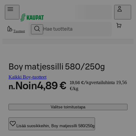
Hyppää sisältöön
Tuotteet
Boy matjessilli 580/250g
Kaikki Boy-tuotteet
vertailuhinta 19,56
Noin
4,89 €
19,56 €/kg
n.
€/kg
Valitse toimitustapa
Lisää suosikkeihin, Boy matjessilli 580/250g