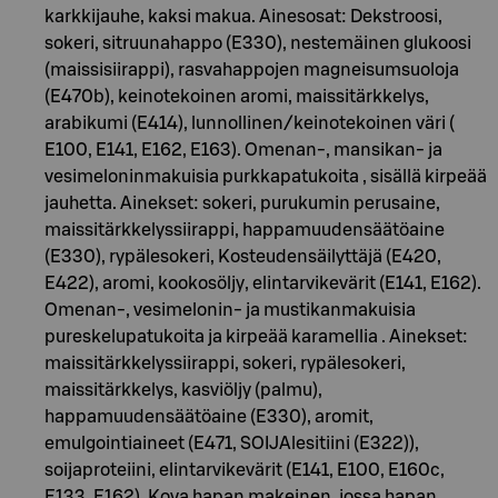
karkkijauhe, kaksi makua. Ainesosat: Dekstroosi,
sokeri, sitruunahappo (E330), nestemäinen glukoosi
(maissisiirappi), rasvahappojen magneisumsuoloja
(E470b), keinotekoinen aromi, maissitärkkelys,
arabikumi (E414), lunnollinen/keinotekoinen väri (
E100, E141, E162, E163). Omenan-, mansikan- ja
vesimeloninmakuisia purkkapatukoita , sisällä kirpeää
jauhetta. Ainekset: sokeri, purukumin perusaine,
maissitärkkelyssiirappi, happamuudensäätöaine
(E330), rypälesokeri, Kosteudensäilyttäjä (E420,
E422), aromi, kookosöljy, elintarvikevärit (E141, E162).
Omenan-, vesimelonin- ja mustikanmakuisia
pureskelupatukoita ja kirpeää karamellia . Ainekset:
maissitärkkelyssiirappi, sokeri, rypälesokeri,
maissitärkkelys, kasviöljy (palmu),
happamuudensäätöaine (E330), aromit,
emulgointiaineet (E471, SOIJAlesitiini (E322)),
soijaproteiini, elintarvikevärit (E141, E100, E160c,
E133, E162). Kova hapan makeinen, jossa hapan