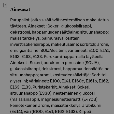
Ainesosat
Purupallot, jotka sisältävät nestemäisen makeutetun
täytteen. Ainekset : Sokeri, glukoosisiirappi,
dekstroosi, happamuudensäätöaine: sitruunahappo;
maissitärkkelys, palmurasva, osittain
inverttisokerisiirappi, makeutusaine: sorbitoli; aromi,
emulgointiaine: SOIJAlesitiini; väriaineet: E100, E141,
E162, E163, E133. Purukumi happamalla täytteellä.
Ainekset : Sokeri, purukumin perusaine (SOIJA),
glukoosisiirappi, dekstroosi, happamuudensäätöaine:
sitruunahappo; aromi, kosteudensäilyttäjä: Sorbitoli,
glyseriini; väriaineet: E100, E141, E160c, E161b, E162,
E163, E133. Puristekarkit. Ainekset: Sokeri,
sitruunahappo (E330), nestemäinen glukoosi
(maissisiirappi), magnesiumstearaatti (E470B),
keinotekoinen aromi, maissitärkkelys, arabikumi
(E414), väri (E100, E141, E162, E163). Kirpeä