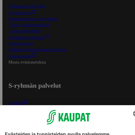
S-Business yrityksille
Oiva-raportit
Osuuskauppojen yhteystiedot
Tilaus- ja toimitusehdot
Tietosuojakäytäntö
Palvelun käyttöehdot
Saavutettavuus
Mobiilisovelluksen saavutettavuus
Mainostajalle
Muuta evästeasetuksia
S-ryhmän palvelut
S-ryhmä
Asiakasomistajuus
Yhteishyvä Ruoka -sovellus
S-ostoslista -sovellus
Prisma.fi