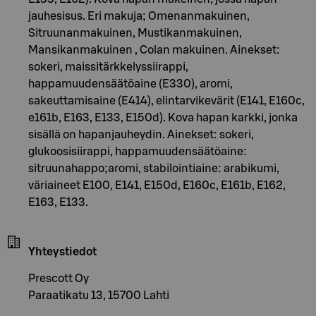
jauhesisus. Eri makuja; Omenanmakuinen,
Sitruunanmakuinen, Mustikanmakuinen,
Mansikanmakuinen , Colan makuinen. Ainekset:
sokeri, maissitärkkelyssiirappi,
happamuudensäätöaine (E330), aromi,
sakeuttamisaine (E414), elintarvikevärit (E141, E160c,
e161b, E163, E133, E150d). Kova hapan karkki, jonka
sisällä on hapanjauheydin. Ainekset: sokeri,
glukoosisiirappi, happamuudensäätöaine:
sitruunahappo;aromi, stabilointiaine: arabikumi,
väriaineet E100, E141, E150d, E160c, E161b, E162,
E163, E133.
Yhteystiedot
Prescott Oy
Paraatikatu 13, 15700 Lahti