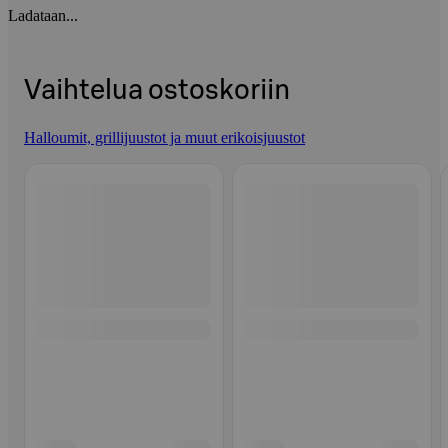
Ladataan...
Vaihtelua ostoskoriin
Halloumit, grillijuustot ja muut erikoisjuustot
Ohita listaus