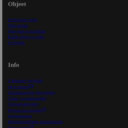
Ohjeet
Ensitilaajan ohjeet
Näin maksat
Näin tilaat ja muokkaat
Kaikki ohjeet ja vinkit
In English
Info
S-Business yrityksille
Oiva-raportit
Osuuskauppojen yhteystiedot
Tilaus- ja toimitusehdot
Tietosuojakäytäntö
Palvelun käyttöehdot
Saavutettavuus
Mobiilisovelluksen saavutettavuus