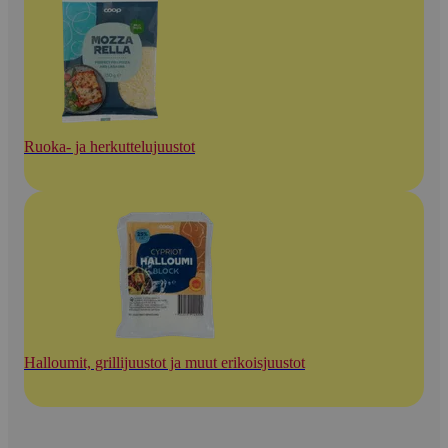
Ruoka- ja herkuttelujuustot
Halloumit, grillijuustot ja muut erikoisjuustot