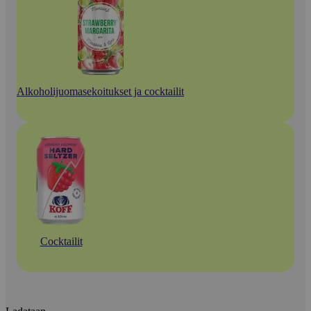
Alkoholijuomasekoitukset ja cocktailit
Cocktailit