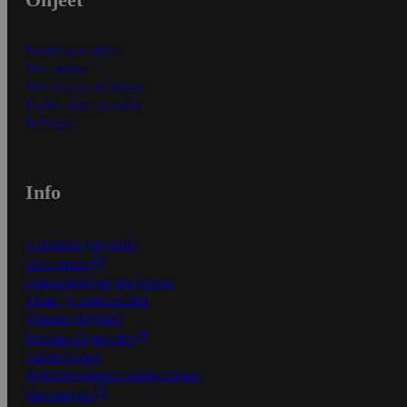
Ensitilaajan ohjeet
Näin maksat
Näin tilaat ja muokkaat
Kaikki ohjeet ja vinkit
In English
Info
S-Business yrityksille
Oiva-raportit
Osuuskauppojen yhteystiedot
Tilaus- ja toimitusehdot
Tietosuojakäytäntö
Palvelun käyttöehdot
Saavutettavuus
Mobiilisovelluksen saavutettavuus
Mainostajalle