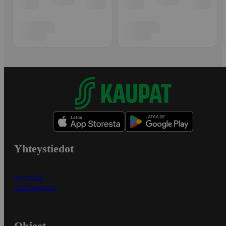
Yhteystiedot
Myymälät
Asiakaspalvelu
Ohjeet