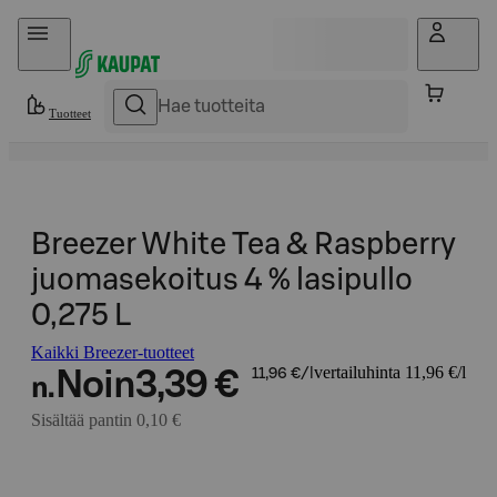
Hyppää sisältöön
Tuotteet
Breezer White Tea & Raspberry
juomasekoitus 4 % lasipullo
0,275 L
Kaikki Breezer-tuotteet
vertailuhinta 11,96 €/l
Noin
3,39 €
11,96 €/l
n.
Sisältää pantin 0,10 €