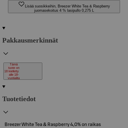
Lisää suosikkeihin, Breezer White Tea & Raspberry
juomasekoitus 4 % lasipullo 0,275 L
Pakkausmerkinnät
Tämä
tuote on
18
kielletty
alle 18-
vuotiailta
Tuotetiedot
Breezer White Tea & Raspberry 4,0% on raikas