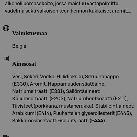
alkoholijuomasekoite, jossa maistuu vastapoimittu
vadelma sekä valkoisen teen hennon kukkaiset aromit.…
Valmistusmaa
Belgia
Ainesosat
Vesi, Sokeri, Vodka, Hiilidioksidi, Sitruunahappo
(E330), Aromit, Happamuudensäätöaine:
Natriumsitraatti (E331), Säilöntäaineet:
Kaliumsorbaatti (E202), Natriumbentsoaatti (E211),
Tiivisteet (porkkana, mustaherukka), Stabilointiaineet:
Arabikumi (E414), Puuhartsien glyseroliesterit (E445),
Sakkaroosiasetaatti-isobutyraatti (E444)