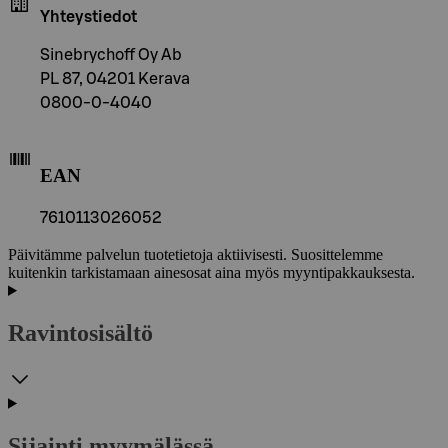
Yhteystiedot
Sinebrychoff Oy Ab
PL 87, 04201 Kerava
0800-0-4040
EAN
7610113026052
Päivitämme palvelun tuotetietoja aktiivisesti. Suosittelemme
kuitenkin tarkistamaan ainesosat aina myös myyntipakkauksesta.
Ravintosisältö
Sijainti myymälässä