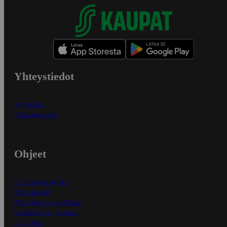
Yhteystiedot
Myymälät
Asiakaspalvelu
Ohjeet
Ensitilaajan ohjeet
Näin maksat
Näin tilaat ja muokkaat
Kaikki ohjeet ja vinkit
In English