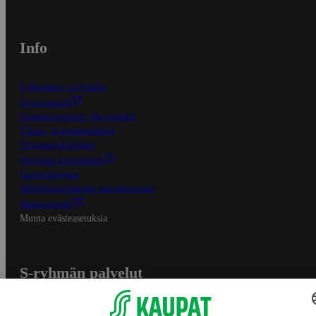
Info
S-Business yrityksille
Oiva-raportit
Osuuskauppojen yhteystiedot
Tilaus- ja toimitusehdot
Tietosuojakäytäntö
Palvelun käyttöehdot
Saavutettavuus
Mobiilisovelluksen saavutettavuus
Mainostajalle
Muuta evästeasetuksia
S-ryhmän palvelut
S-ryhmä