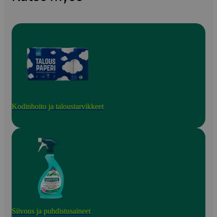
Kodinhoito ja taloustarvikkeet
Siivous ja puhdistusaineet