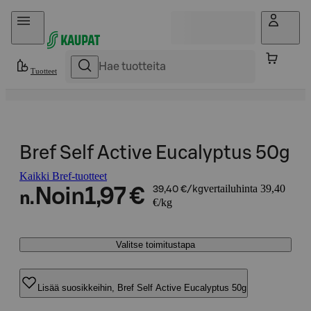
Hyppää sisältöön
Tuotteet
Bref Self Active Eucalyptus 50g
Kaikki Bref-tuotteet
vertailuhinta 39,40
Noin
1,97 €
39,40 €/kg
n.
€/kg
Valitse toimitustapa
Lisää suosikkeihin, Bref Self Active Eucalyptus 50g