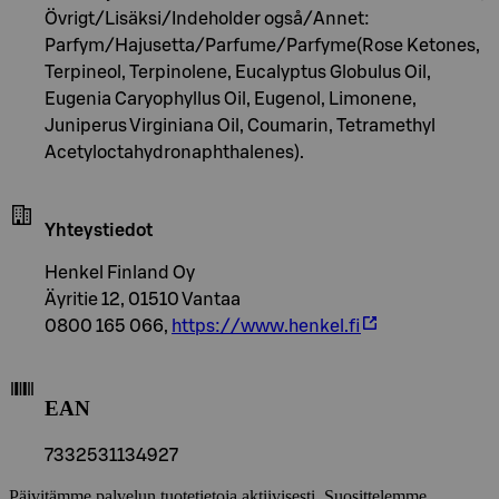
Övrigt/Lisäksi/Indeholder også/Annet:
Parfym/Hajusetta/Parfume/Parfyme(Rose Ketones,
Terpineol, Terpinolene, Eucalyptus Globulus Oil,
Eugenia Caryophyllus Oil, Eugenol, Limonene,
Juniperus Virginiana Oil, Coumarin, Tetramethyl
Acetyloctahydronaphthalenes).
Yhteystiedot
Henkel Finland Oy
Äyritie 12, 01510 Vantaa
0800 165 066,
https://www.henkel.fi
EAN
7332531134927
Päivitämme palvelun tuotetietoja aktiivisesti. Suosittelemme