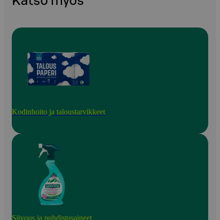
Katso myös
Kodinhoito ja taloustarvikkeet
Siivous ja puhdistusaineet