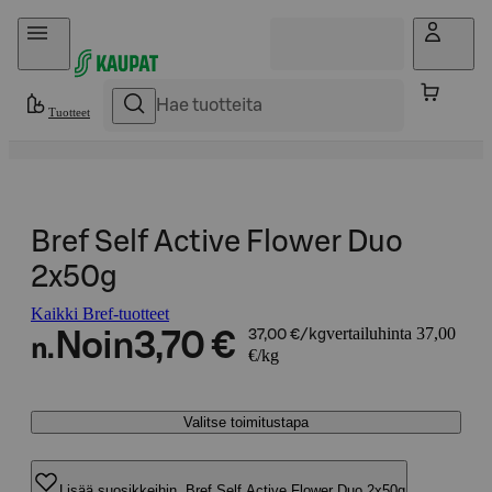
Hyppää sisältöön
Tuotteet
Bref Self Active Flower Duo
2x50g
Kaikki Bref-tuotteet
vertailuhinta 37,00
Noin
3,70 €
37,00 €/kg
n.
€/kg
Valitse toimitustapa
Lisää suosikkeihin, Bref Self Active Flower Duo 2x50g