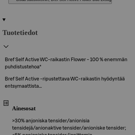
Tuotetiedot
Bref Self Active WC-raikastin Flower - 100 % enemmän
puhdistustehoa*
Bref Self Active ‑ripustettava WC‑raikastin hyödyntää
entsymaattista…
Ainesosat
>30% anjoniska tensider/anionisia
tensidejä/anionaktive tensider/anioniske tensider;