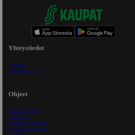
Yhteystiedot
Myymälät
Asiakaspalvelu
Ohjeet
Ensitilaajan ohjeet
Näin maksat
Näin tilaat ja muokkaat
Kaikki ohjeet ja vinkit
In English