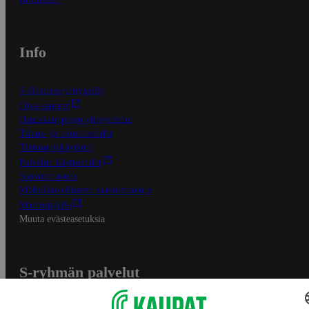
Info
S-Business yrityksille
Oiva-raportit
Osuuskauppojen yhteystiedot
Tilaus- ja toimitusehdot
Tietosuojakäytäntö
Palvelun käyttöehdot
Saavutettavuus
Mobiilisovelluksen saavutettavuus
Mainostajalle
Muuta evästeasetuksia
S-ryhmän palvelut