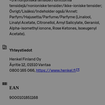
<5% nonjoniska tensider/ionittomia
tensidejä/nonioniske tensider/ikke-ioniske tensider;
Övrigt/Lisäksi/Indeholder også/Annet:
Parfym/Hajusetta/Parfume/Parfyme (Linalool,
Linalyl Acetate, Citronellol, Amyl Salicylate, Geraniol,
Alpha-isomethyl ionone, Rose Ketones, Isoeugenyl
Acetate).
Yhteystiedot
Henkel Finland Oy
Äyritie 12, 01510 Vantaa
0800 165 066,
https://www.henkel.fi
EAN
9000101851168