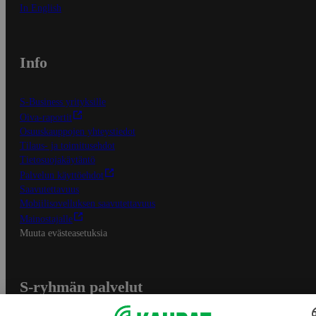
In English
Info
S-Business yrityksille
Oiva-raportit
Osuuskauppojen yhteystiedot
Tilaus- ja toimitusehdot
Tietosuojakäytäntö
Palvelun käyttöehdot
Saavutettavuus
Mobiilisovelluksen saavutettavuus
Mainostajalle
Muuta evästeasetuksia
S-ryhmän palvelut