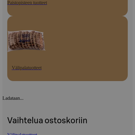
Paistopisteen tuotteet
Välipalatuotteet
Ladataan...
Vaihtelua ostoskoriin
Välipalatuotteet