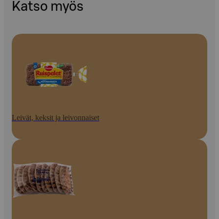
Katso myös
Leivät, keksit ja leivonnaiset