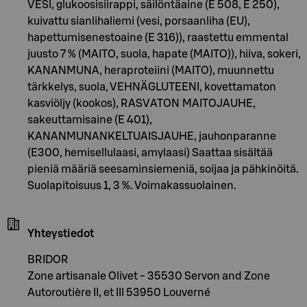
VESI, glukoosisiirappi, säilöntäaine (E 508, E 250),
kuivattu sianlihaliemi (vesi, porsaanliha (EU),
hapettumisenestoaine (E 316)), raastettu emmental
juusto 7 % (MAITO, suola, hapate (MAITO)), hiiva, sokeri,
KANANMUNA, heraproteiini (MAITO), muunnettu
tärkkelys, suola, VEHNÄGLUTEENI, kovettamaton
kasviöljy (kookos), RASVATON MAITOJAUHE,
sakeuttamisaine (E 401),
KANANMUNANKELTUAISJAUHE, jauhonparanne
(E300, hemisellulaasi, amylaasi) Saattaa sisältää
pieniä määriä seesaminsiemeniä, soijaa ja pähkinöitä.
Suolapitoisuus 1, 3 %. Voimakassuolainen.
Yhteystiedot
BRIDOR
Zone artisanale Olivet - 35530 Servon and Zone
Autoroutière II, et III 53950 Louverné