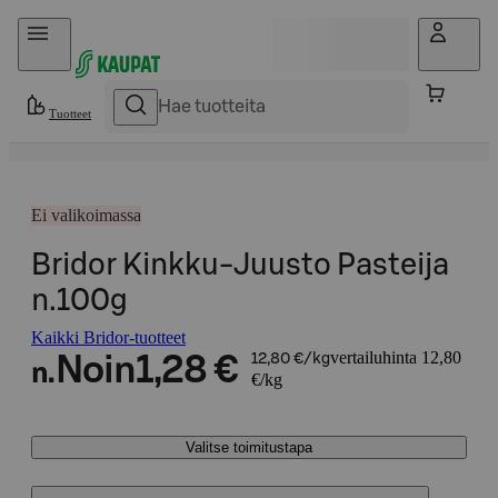
Hyppää sisältöön
Tuotteet
Ei valikoimassa
Bridor Kinkku-Juusto Pasteija
n.100g
Kaikki Bridor-tuotteet
vertailuhinta 12,80
Noin
1,28 €
12,80 €/kg
n.
€/kg
Valitse toimitustapa