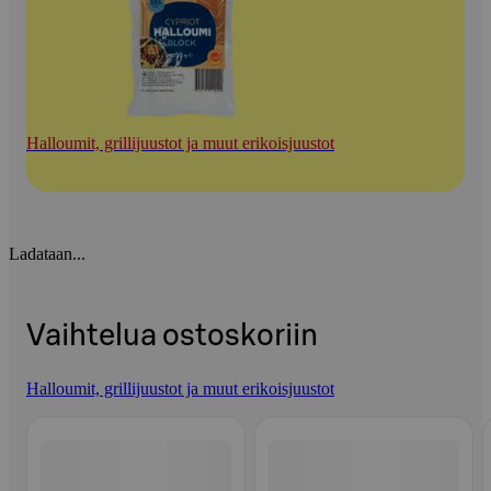
Halloumit, grillijuustot ja muut erikoisjuustot
Ladataan...
Vaihtelua ostoskoriin
Halloumit, grillijuustot ja muut erikoisjuustot
Ohita listaus