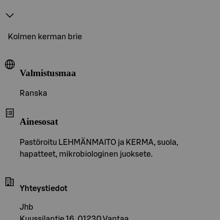
Kolmen kerman brie
Valmistusmaa
Ranska
Ainesosat
Pastöroitu LEHMÄNMAITO ja KERMA, suola,
hapatteet, mikrobiologinen juoksete.
Yhteystiedot
Jhb
Kuussilantie 16, 01230 Vantaa