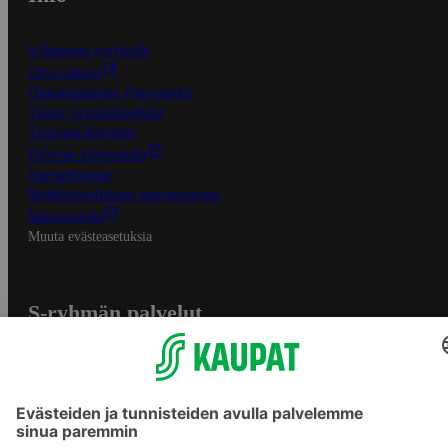
S-Business yrityksille
Oiva-raportit
Osuuskauppojen yhteystiedot
Tilaus- ja toimitusehdot
Tietosuojakäytäntö
Palvelun käyttöehdot
Saavutettavuus
Mobiilisovelluksen saavutettavuus
Mainostajalle
Muuta evästeasetuksia
S-ryhmän palvelut
S-ryhmä
Asiakasomistajuus
Yhteishyvä Ruoka -sovellus
S-ostoslista -sovellus