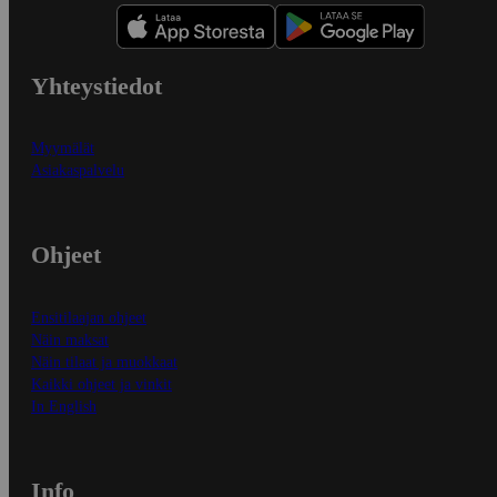
Yhteystiedot
Myymälät
Asiakaspalvelu
Ohjeet
Ensitilaajan ohjeet
Näin maksat
Näin tilaat ja muokkaat
Kaikki ohjeet ja vinkit
In English
Info