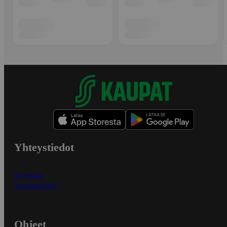
Yhteystiedot
Myymälät
Asiakaspalvelu
Ohjeet