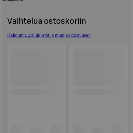
Vaihtelua ostoskoriin
Halloumit, grillijuustot ja muut erikoisjuustot
Ohita listaus