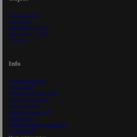
Ensitilaajan ohjeet
Näin maksat
Näin tilaat ja muokkaat
Kaikki ohjeet ja vinkit
In English
Info
S-Business yrityksille
Oiva-raportit
Osuuskauppojen yhteystiedot
Tilaus- ja toimitusehdot
Tietosuojakäytäntö
Palvelun käyttöehdot
Saavutettavuus
Mobiilisovelluksen saavutettavuus
Mainostajalle