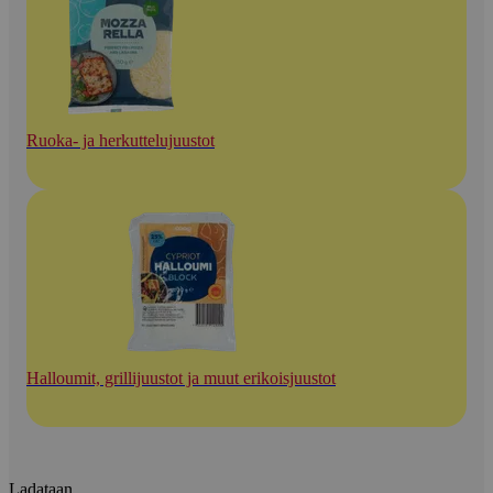
Ruoka- ja herkuttelujuustot
Halloumit, grillijuustot ja muut erikoisjuustot
Ladataan...