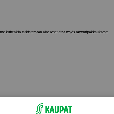
lemme kuitenkin tarkistamaan ainesosat aina myös myyntipakkauksesta.