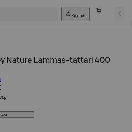
Kirjaudu
by Nature Lammas-tattari 400
t
€
€/kg
stapa