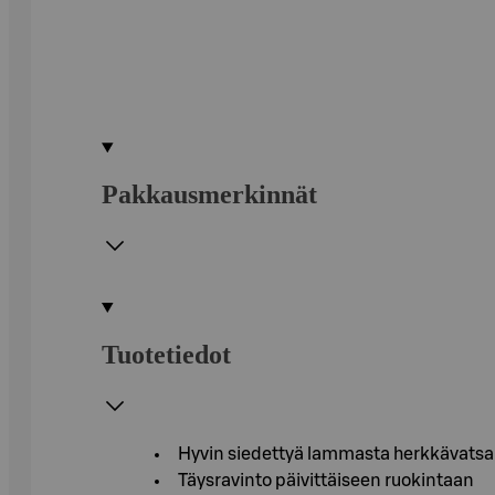
Pakkausmerkinnät
Tuotetiedot
Hyvin siedettyä lammasta herkkävatsais
Täysravinto päivittäiseen ruokintaan