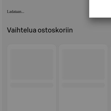
Ladataan...
Vaihtelua ostoskoriin
Ohita listaus