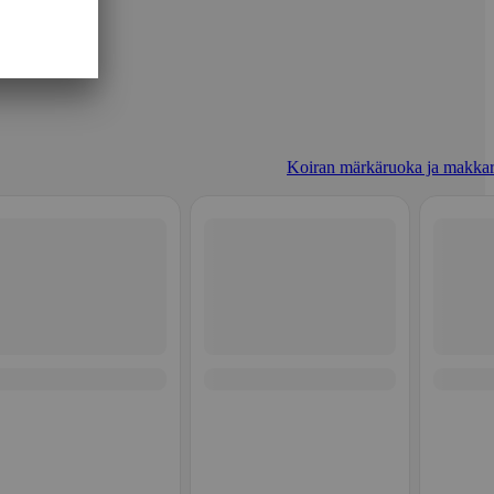
Koiran märkäruoka ja makkar