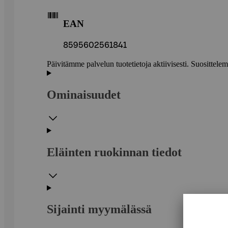
EAN
8595602561841
Päivitämme palvelun tuotetietoja aktiivisesti. Suositte
Ominaisuudet
Eläinten ruokinnan tiedot
Sijainti myymälässä