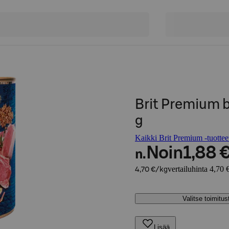
Brit Premium 
g
Kaikki Brit Premium -tuottee
Noin
1,88 
n.
vertailuhinta 4,70 
4,70 €/kg
Valitse toimitu
Lisää