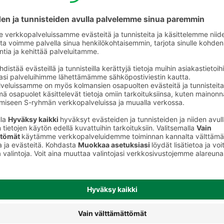
Koiran märkäruoka ja makkarat