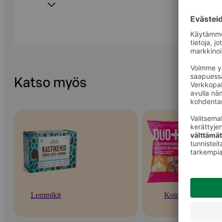
Katso myös
Lemmikit
Koirat