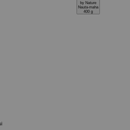
by Nature
Nauta-maha
400 g
si