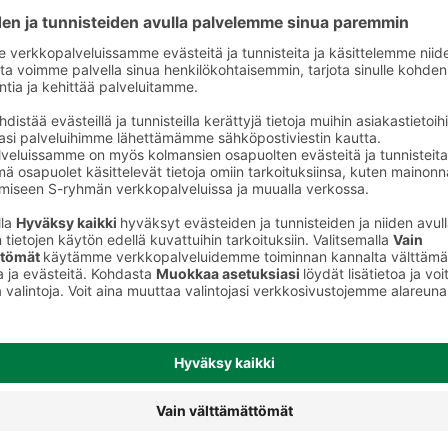
Koiran märkäruoka ja makkarat