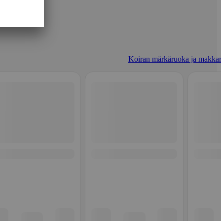
Koiran märkäruoka ja makkar