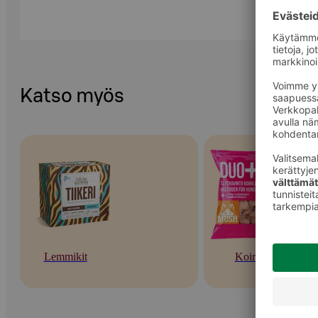
Katso myös
Lemmikit
Koirat