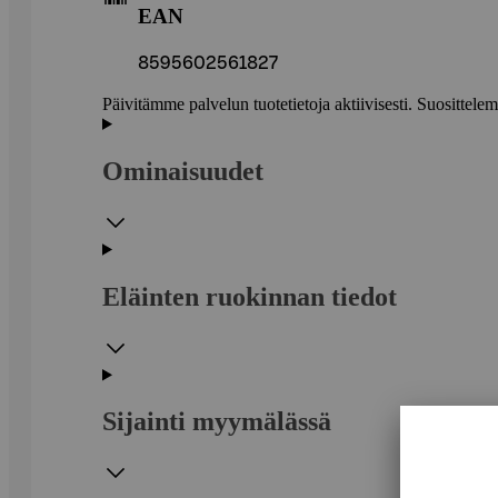
EAN
8595602561827
Päivitämme palvelun tuotetietoja aktiivisesti. Suositte
Ominaisuudet
Eläinten ruokinnan tiedot
Sijainti myymälässä