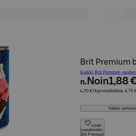
Brit Premium 
Kaikki Brit Premium -tuottee
Noin
1,88 
n.
vertailuhinta 4,70 
4,70 €/kg
Valitse toimitu
Lisää
suosikkeihin,
Brit Premium