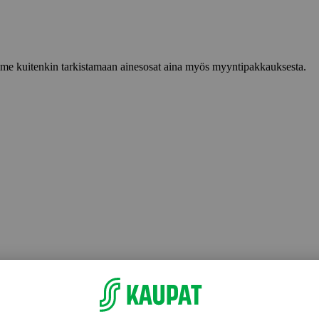
lemme kuitenkin tarkistamaan ainesosat aina myös myyntipakkauksesta.