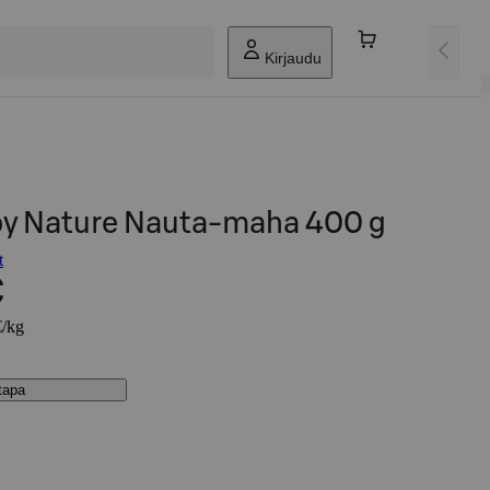
Kirjaudu
by Nature Nauta-maha 400 g
t
€
€/kg
stapa