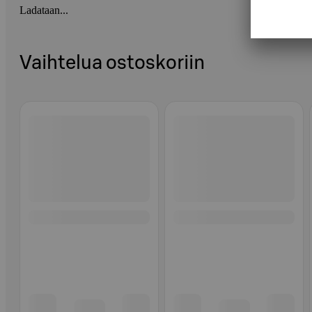
Ladataan...
Vaihtelua ostoskoriin
Ohita listaus