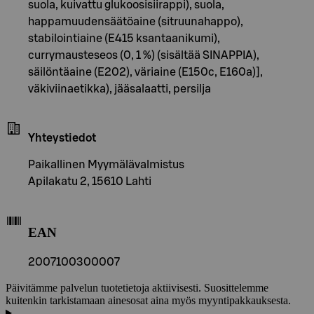
suola, kuivattu glukoosisiirappi), suola,
happamuudensäätöaine (sitruunahappo),
stabilointiaine (E415 ksantaanikumi),
currymausteseos (0, 1 %) (sisältää SINAPPIA),
säilöntäaine (E202), väriaine (E150c, E160a)],
väkiviinaetikka), jääsalaatti, persilja
Yhteystiedot
Paikallinen Myymälävalmistus
Apilakatu 2, 15610 Lahti
EAN
2007100300007
Päivitämme palvelun tuotetietoja aktiivisesti. Suosittelemme
kuitenkin tarkistamaan ainesosat aina myös myyntipakkauksesta.