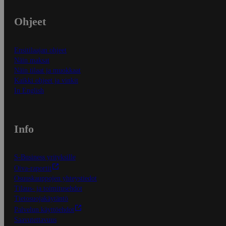
Ohjeet
Ensitilaajan ohjeet
Näin maksat
Näin tilaat ja muokkaat
Kaikki ohjeet ja vinkit
In English
Info
S-Business yrityksille
Oiva-raportit
Osuuskauppojen yhteystiedot
Tilaus- ja toimitusehdot
Tietosuojakäytäntö
Palvelun käyttöehdot
Saavutettavuus