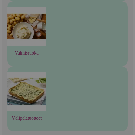
Valmisruoka
Välipalatuotteet