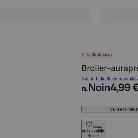
Ei valikoimassa
Broiler-aurapr
Kaikki Paikallinen myymäläva
Noin
4,99 
n.
Valitse toimitu
Lisää
suosikkeihin,
Broiler-