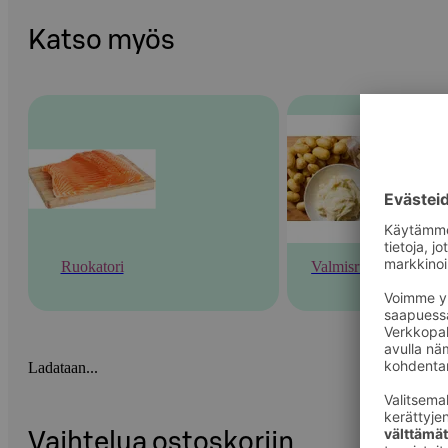
Katso myös
Ruokatori
Valmisruoka
Ladataan...
Vaihtelua ostoskoriin