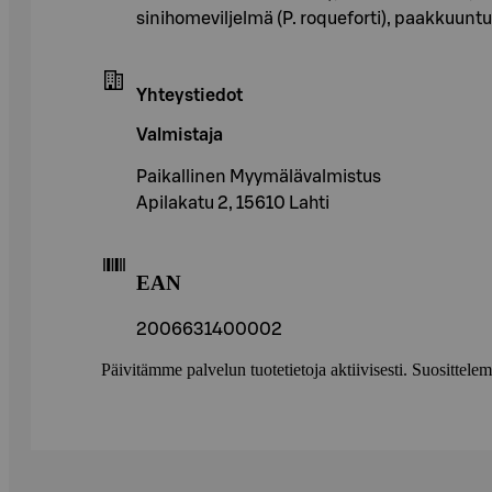
sinihomeviljelmä (P. roqueforti), paakkuuntu
Yhteystiedot
Valmistaja
Paikallinen Myymälävalmistus
Apilakatu 2, 15610 Lahti
EAN
2006631400002
Päivitämme palvelun tuotetietoja aktiivisesti. Suositte