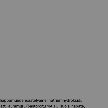
, happamuudensäätelyaine: natriumhydroksidi,
aatti, auramuru (pastöroitu MAITO, suola, hapate,