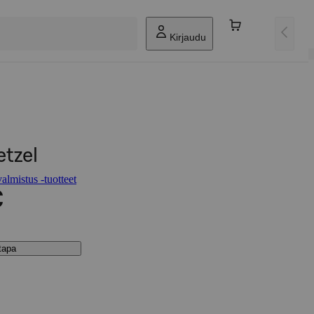
Kirjaudu
etzel
lmistus -tuotteet
€
stapa