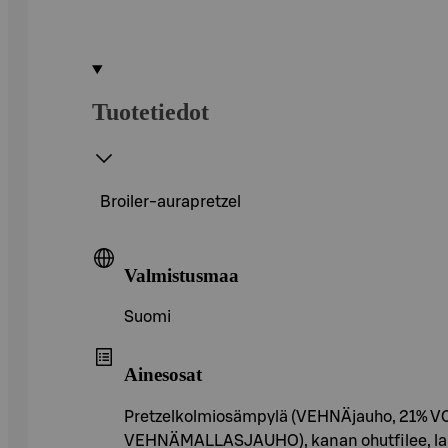
Tuotetiedot
Broiler-aurapretzel
Valmistusmaa
Suomi
Ainesosat
Pretzelkolmiosämpylä (VEHNÄjauho, 21% VOI
VEHNÄMALLASJAUHO), kanan ohutfilee, lakton o