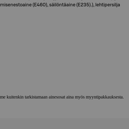
misenestoaine (E460), säilöntäaine (E235).), lehtipersilja
lemme kuitenkin tarkistamaan ainesosat aina myös myyntipakkauksesta.