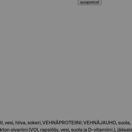
aurapretzel
, vesi, hiiva, sokeri, VEHNÄPROTEIINI; VEHNÄJAUHO, suola
ivariini (VOI, rapsiöljy, vesi, suola ja D-vitamiini.), jääsal