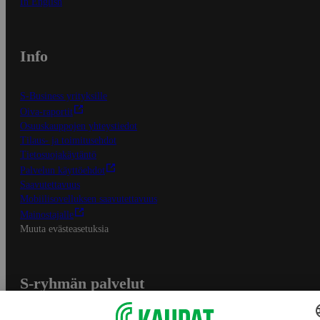
In English
Info
S-Business yrityksille
Oiva-raportit
Osuuskauppojen yhteystiedot
Tilaus- ja toimitusehdot
Tietosuojakäytäntö
Palvelun käyttöehdot
Saavutettavuus
Mobiilisovelluksen saavutettavuus
Mainostajalle
Muuta evästeasetuksia
S-ryhmän palvelut