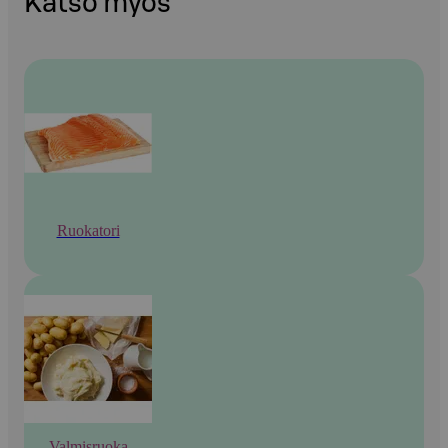
Katso myös
Ruokatori
Valmisruoka