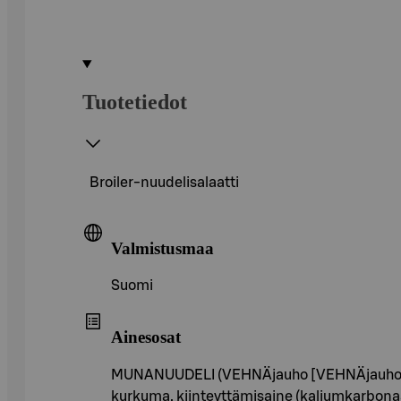
Tuotetiedot
Broiler-nuudelisalaatti
Valmistusmaa
Suomi
Ainesosat
MUNANUUDELI (VEHNÄjauho [VEHNÄjauho, kals
kurkuma, kiinteyttämisaine (kaliumkarbon