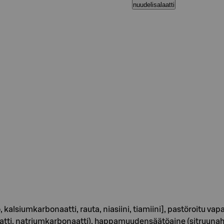
nuudelisalaatti
iumkarbonaatti, rauta, niasiini, tiamiini], pastöroitu va
aatti, natriumkarbonaatti), happamuudensäätöaine (sitruun