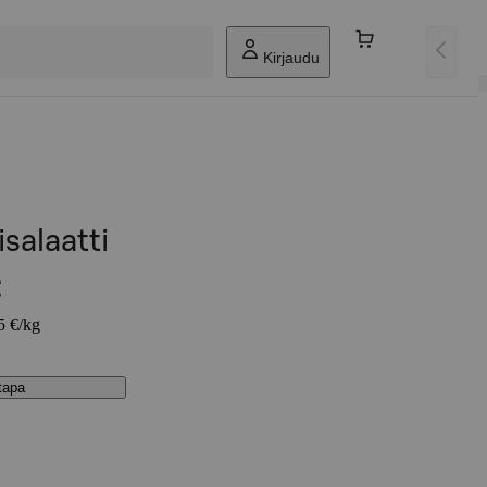
Kirjaudu
isalaatti
€
5 €/kg
stapa