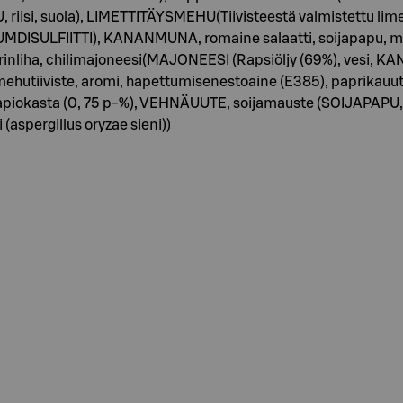
iisi, suola), LIMETTITÄYSMEHU(Tiivisteestä valmistettu lime
UMDISULFIITTI), KANANMUNA, romaine salaatti, soijapapu, mari
oilerinliha, chilimajoneesi(MAJONEESI (Rapsiöljy (69%), vesi
utiiviste, aromi, hapettumisenestoaine (E385), paprikauute.), 
 tapiokasta (0, 75 p-%), VEHNÄUUTE, soijamauste (SOIJAPAPU, 
 (aspergillus oryzae sieni))