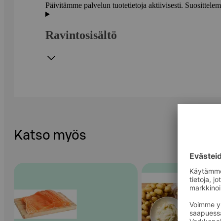
Päivitämme palvelun tuotetietoja aktiivisesti. Suositte
Ravintosisältö
Katso myös