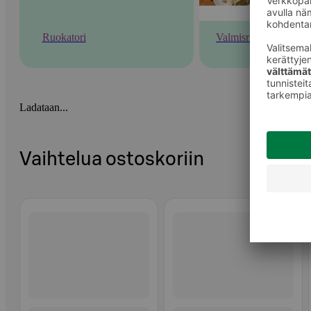
Ruokatori
Valmisruoka
Ladataan...
Vaihtelua ostoskoriin
Ohita listaus