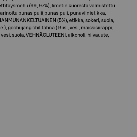
ttitäysmehu (99, 97%), limetin kuoresta valmistettu
noitu punasipuli( punasipuli, punaviinietikka,
, KANANMUNANKELTUAINEN (5%), etikka, sokeri, suola,
gochujang chilitahna ( Riisi, vesi, maissisiirappi,
vesi, suola, VEHNÄGLUTEENI, alkoholi, hiivauute,