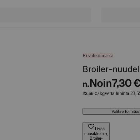
Ei valikoimassa
Broiler-nuudel
Noin
7,30 
n.
vertailuhinta 23,5
23,55 €/kg
Valitse toimitu
Lisää
suosikkeihin,
Broiler-