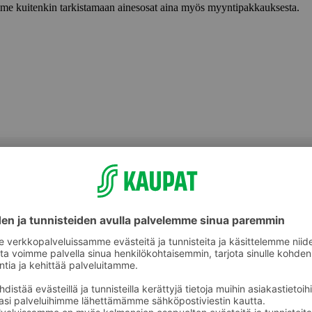
lemme kuitenkin tarkistamaan ainesosat aina myös myyntipakkauksesta.