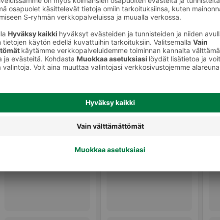
Muu tuore valmisruoka