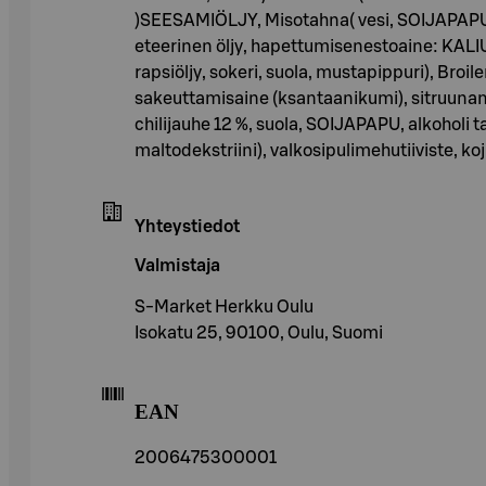
)SEESAMIÖLJY, Misotahna( vesi, SOIJAPAPU, r
eteerinen öljy, hapettumisenestoaine: KALI
rapsiöljy, sokeri, suola, mustapippuri), Br
sakeuttamisaine (ksantaanikumi), sitruunameh
chilijauhe 12 %, suola, SOIJAPAPU, alkoholi
maltodekstriini), valkosipulimehutiiviste, koji
Yhteystiedot
Valmistaja
S-Market Herkku Oulu
Isokatu 25, 90100, Oulu, Suomi
EAN
2006475300001