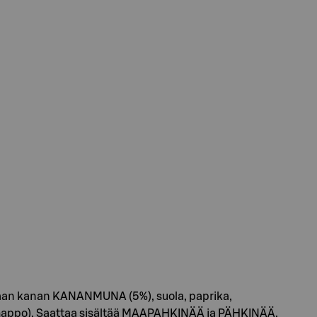
paan kanan KANANMUNA (5%), suola, paprika,
ahappo). Saattaa sisältää MAAPAHKINÄÄ ja PÄHKINÄÄ.