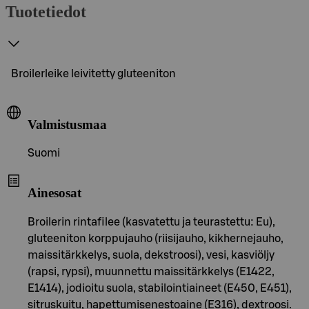
Tuotetiedot
Broilerleike leivitetty gluteeniton
Valmistusmaa
Suomi
Ainesosat
Broilerin rintafilee (kasvatettu ja teurastettu: Eu),
gluteeniton korppujauho (riisijauho, kikhernejauho,
maissitärkkelys, suola, dekstroosi), vesi, kasviöljy
(rapsi, rypsi), muunnettu maissitärkkelys (E1422,
E1414), jodioitu suola, stabilointiaineet (E450, E451),
sitruskuitu, hapettumisenestoaine (E316), dextroosi.