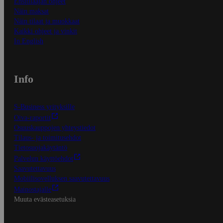
Ensitilaajan ohjeet
Näin maksat
Näin tilaat ja muokkaat
Kaikki ohjeet ja vinkit
In English
Info
S-Business yrityksille
Oiva-raportit
Osuuskauppojen yhteystiedot
Tilaus- ja toimitusehdot
Tietosuojakäytäntö
Palvelun käyttöehdot
Saavutettavuus
Mobiilisovelluksen saavutettavuus
Mainostajalle
Muuta evästeasetuksia