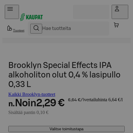
Hyppää sisältöön
Tuotteet
Brooklyn Special Effects IPA
alkoholiton olut 0,4 % lasipullo
0,33 L
Kaikki Brooklyn-tuotteet
vertailuhinta 6,64 €/l
Noin
2,29 €
6,64 €/l
n.
Sisältää pantin 0,10 €
Valitse toimitustapa