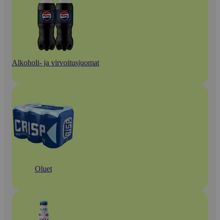
Alkoholi- ja virvoitusjuomat
Oluet