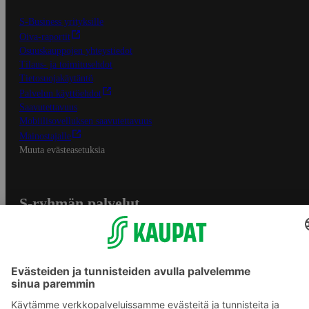
S-Business yrityksille
Oiva-raportit
Osuuskauppojen yhteystiedot
Tilaus- ja toimitusehdot
Tietosuojakäytäntö
Palvelun käyttöehdot
Saavutettavuus
Mobiilisovelluksen saavutettavuus
Mainostajalle
Muuta evästeasetuksia
S-ryhmän palvelut
S-ryhmä
Asiakasomistajuus
Yhteishyvä Ruoka -sovellus
S-ostoslista -sovellus
Prisma.fi